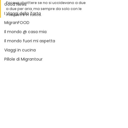
faceva sbattere se no si uccidevano a due 
Good News
a due per aria, ma sempre da solo con le 
I Viaggi della Tarta
mie pietre in tasca.
MigranFOOD
Il mondo @ casa mia
Il mondo fuori mi aspetta
Viaggi in cucina
Pillole di Migrantour