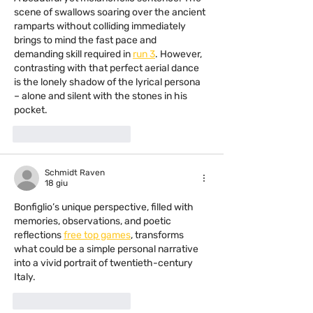
scene of swallows soaring over the ancient 
ramparts without colliding immediately 
brings to mind the fast pace and 
demanding skill required in 
run 3
. However, 
contrasting with that perfect aerial dance 
is the lonely shadow of the lyrical persona 
– alone and silent with the stones in his 
pocket.
Mi piace
Rispondi
Schmidt Raven
18 giu
Bonfiglio’s unique perspective, filled with 
memories, observations, and poetic 
reflections 
free top games
, transforms 
what could be a simple personal narrative 
into a vivid portrait of twentieth-century 
Italy.
Mi piace
Rispondi