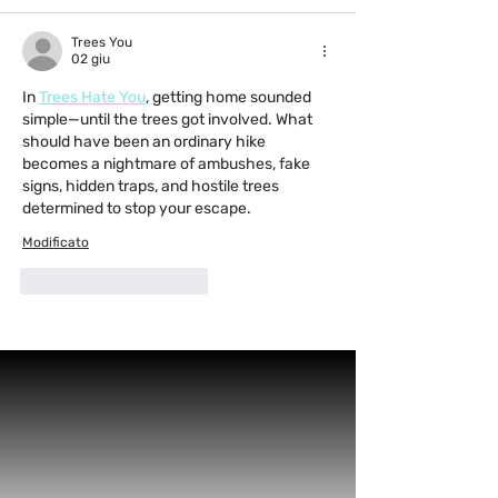
Trees You
02 giu
In 
Trees Hate You
, getting home sounded 
simple—until the trees got involved. What 
should have been an ordinary hike 
becomes a nightmare of ambushes, fake 
signs, hidden traps, and hostile trees 
determined to stop your escape.
Modificato
Mi piace
Rispondi