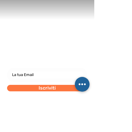
Newsletter
abbonati e rimani sempre
aggiornato nostre novità
Iscriviti
Dichiaro di concedere i consenso al trattamento dei
miei dati personali secondo la regolamentazione
indicata nel documento di PRIVACY POLICY indicato
al seguente documento.
Visualizza termini d'uso
Sede Legale