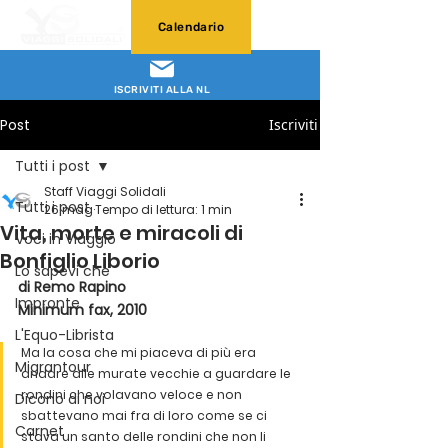
Calendario
ISCRIVITI ALLA NL
Post
Iscriviti
Tutti i post
Staff Viaggi Solidali
Tutti i post
26 mag
Tempo di lettura: 1 min
Vita, morte e miracoli di
Voci in Viaggio
Bonfiglio Liborio
Lo sapevi che
di Remo Rapino
Impronte
Minimum fax, 2010
L'Equo-Librista
Ma la cosa che mi piaceva di più era 
Migrantour
andare alle murate vecchie a guardare le 
rondini che volavano veloce e non 
Dicono di noi
sbattevano mai fra di loro come se ci 
Carnet
stava un santo delle rondini che non li 