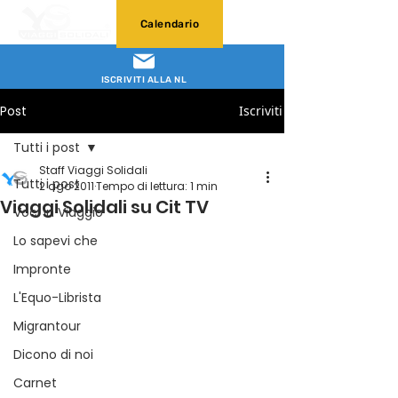
Calendario
ISCRIVITI ALLA NL
Post
Iscriviti
Tutti i post
Staff Viaggi Solidali
Tutti i post
2 ago 2011
Tempo di lettura: 1 min
Viaggi Solidali su Cit TV
Voci in Viaggio
Lo sapevi che
Impronte
L'Equo-Librista
Migrantour
Dicono di noi
Carnet