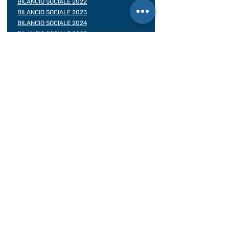
BILANCIO SOCIALE 2022
BILANCIO SOCIALE 2023
BILANCIO SOCIALE 2024
BILANCIO SOCIALE 2025
Assicurazioni viaggiatore
Contratto di viaggio
Rea: TO -
1016818
Albo delle Cooperative:
A161747 del 05/01/2005
Licenza Ag. di viaggio: n. 2023/222-A
Assicurazione RCT/RCO:
UNIPOL polizza
149563032
Polizza insolvenza: REVO INSURANCE /
polizza N.
OX00028399
Decorrenza 31/12/25 – 31/12/26
Contatti Rapidi
www.viaggisolidali.it