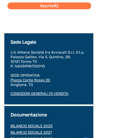
Iscriviti
Dichiaro di concedere i consenso al trattamento dei
miei dati personali secondo la regolamentazione
indicata nel documento di PRIVACY POLICY indicato
al seguente documento.
Visualizza termini d'uso
Sede Legale
c/o Athena Società tra Avvocati S.r.l. S.t.a.
Palazzo Galileo, Via S. Quintino, 28,
10121 Torino TO
P. IVA08998700010
SEDE OPERATIVA
Piazza Conte Rosso 20
Avigliana, TO
CONDIZIONI GENERALI DI VENDITA
Documentazione
BILANCIO SOCIALE 2020
BILANCIO SOCIALE 2021