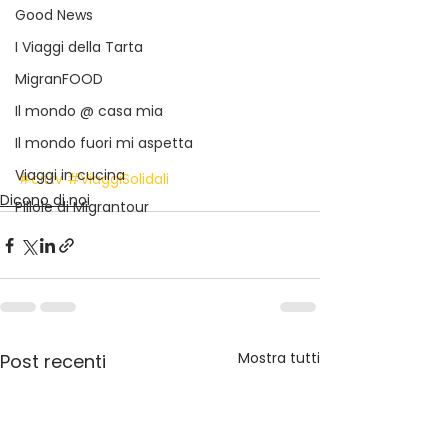
Good News
I Viaggi della Tarta
MigranFOOD
Il mondo @ casa mia
Il mondo fuori mi aspetta
Viaggi in cucina
#cittv
#ViaggiSolidali
Dicono di noi
Pillole di Migrantour
Mostra tutti
Post recenti