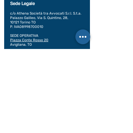
Sede Legale
c/o Athena Società tra Avvocati S.r.l. S.t.a.
Palazzo Galileo, Via S. Quintino, 28,
10121 Torino TO
P. IVA08998700010
SEDE OPERATIVA
Piazza Conte Rosso 20
Avigliana, TO
CONDIZIONI GENERALI DI VENDITA
Documentazione
BILANCIO SOCIALE 2020
BILANCIO SOCIALE 2021
BILANCIO SOCIALE 2022
BILANCIO SOCIALE 2023
BILANCIO SOCIALE 2024
BILANCIO SOCIALE 2025