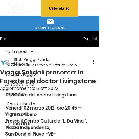
Calendario
ISCRIVITI ALLA NL
Post
Iscriviti
Tutti i post
Staff Viaggi Solidali
Tutti i post
27 feb 2012
Tempo di lettura: 1 min
Viaggi Solidali presenta: le
Voci in Viaggio
Foreste del doctor Livingstone
Lo sapevi che
Aggiornamento:
6 ott 2022
Impronte
Le Foreste del doctor Livingstone
L'Equo-Librista
Venerdì 02 marzo 2012  ore 20.45 – 
Migrantour
ingresso libero
Presso il Centro Culturale “L. Da Vinci”, 
Dicono di noi
Piazza Indipendenza, 
Carnet
San Donà di Piave –VE-