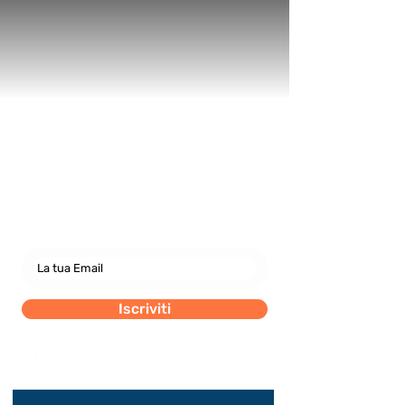
Newsletter
abbonati e rimani sempre
aggiornato nostre novità
Iscriviti
Dichiaro di concedere i consenso al trattamento dei
miei dati personali secondo la regolamentazione
indicata nel documento di PRIVACY POLICY indicato
al seguente documento.
Visualizza termini d'uso