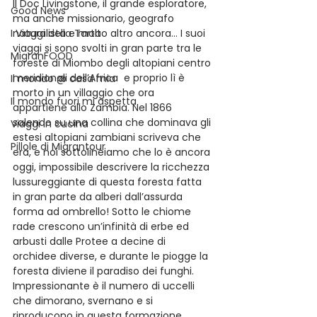
Il Doc Livingstone, il grande esploratore, 
Good News
ma anche missionario, geografo 
I Viaggi della Tarta
naturalista e molto altro ancora… I suoi 
viaggi si sono svolti in gran parte tra le 
MigranFOOD
foreste di Miombo degli altopiani centro 
meridionali dell’Africa  e proprio lì è 
Il mondo @ casa mia
morto in un villaggio che ora 
Il mondo fuori mi aspetta
appartiene allo Zambia. Nel 1866 
salendo su una collina che dominava gli 
Viaggi in cucina
estesi altopiani zambiani scriveva che 
Pillole di Migrantour
era, e noi sottolineiamo che lo è ancora 
oggi, impossibile descrivere la ricchezza 
lussureggiante di questa foresta fatta 
in gran parte da alberi dall’assurda 
forma ad ombrello! Sotto le chiome 
rade crescono un’infinità di erbe ed 
arbusti dalle Protee a decine di 
orchidee diverse, e durante le piogge la 
foresta diviene il paradiso dei funghi. 
Impressionante è il numero di uccelli 
che dimorano, svernano e si 
riproducono in questa formazione 