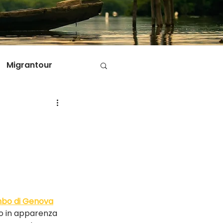
Migrantour
D
ole di Migrantour
mbo di Genova
o in apparenza 