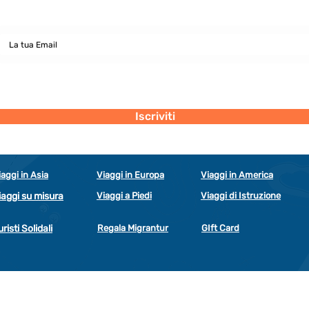
Dichiaro di concedere i consenso al trattamento dei miei dati personali
secondo la regolamentazione indicata nel documento di PRIVACY POLICY
indicato al seguente documento.
Visualizza termini d'uso
Iscriviti
iaggi in Asia
Viaggi in Europa
Viaggi in America
iaggi su misura
Viaggi a Piedi
Viaggi di Istruzione
uristi Solidali
Regala Migrantur
GIft Card