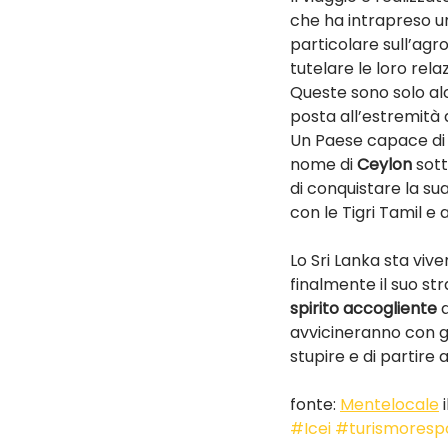
che ha intrapreso un
particolare sull’agr
tutelare le loro relazi
Queste sono solo alc
posta all’estremità 
Un Paese capace di 
nome di 
Ceylon
 sot
di conquistare la sua
con le Tigri Tamil e a
Lo Sri Lanka sta viv
finalmente il suo str
spirito accogliente
 
avvicineranno con ge
stupire e di partire a
fonte: 
Mentelocale
 
#Icei
#turismoresp