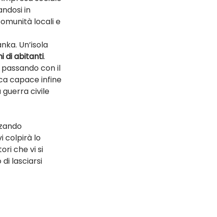
ndosi in 
omunità locali e 
nka. Un’isola 
i di abitanti
. 
 passando con il 
ca capace infine 
 guerra civile 
zzando 
 colpirà lo 
ori che vi si 
di lasciarsi 