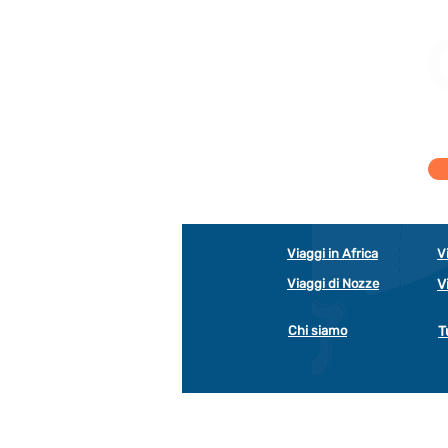
Viaggi in Africa
V
Viaggi di Nozze
V
Chi siamo
T