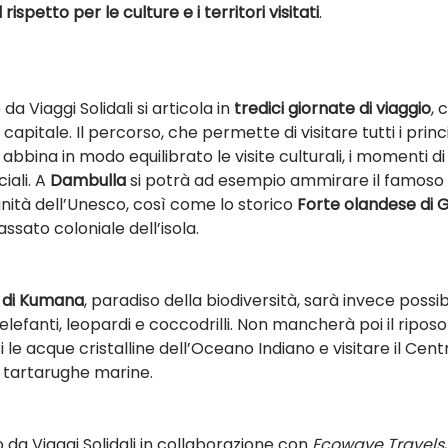
 rispetto per le culture e i territori visitati
.
da Viaggi Solidali si articola in 
tredici giornate di viaggio
, 
a capitale. Il percorso, che permette di visitare tutti i princip
abbina in modo equilibrato le visite culturali, i momenti di r
ali. A 
Dambulla
 si potrà ad esempio ammirare il famoso 
ità dell’Unesco, così come lo storico 
Forte olandese di G
ssato coloniale dell’isola.
 di Kumana
, paradiso della biodiversità, sarà invece possi
elefanti, leopardi e coccodrilli. Non mancherà poi il riposo 
 le acque cristalline dell’Oceano Indiano e visitare il Centr
 tartarughe marine.
to da Viaggi Solidali in collaborazione con 
Ecowave Travels