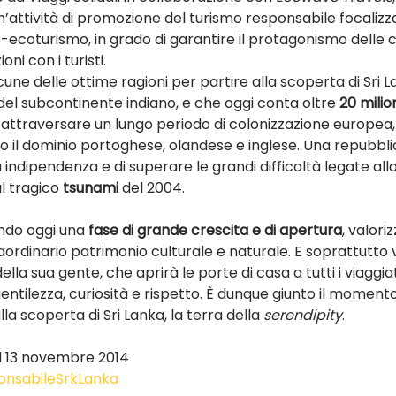
’attività di promozione del turismo responsabile focalizza
o-ecoturismo, in grado di garantire il protagonismo delle c
oni con i turisti.
une delle ottime ragioni per partire alla scoperta di Sri La
del subcontinente indiano, e che oggi conta oltre 
20 milion
attraversare un lungo periodo di colonizzazione europea,
to il dominio portoghese, olandese e inglese. Una repubbli
 indipendenza e di superare le grandi difficoltà legate alla
l tragico 
tsunami
 del 2004.
endo oggi una 
fase di grande crescita e di apertura
, valori
aordinario patrimonio culturale e naturale. E soprattutto vi
della sua gente, che aprirà le porte di casa a tutti i viaggiat
ntilezza, curiosità e rispetto. È dunque giunto il momento 
lla scoperta di Sri Lanka, la terra della 
serendipity
.
il 13 novembre 2014
onsabileSrkLanka