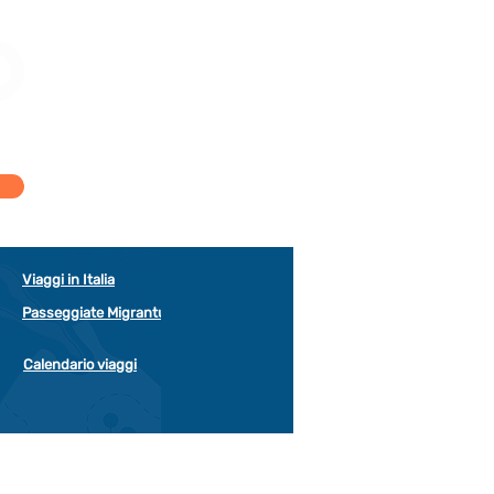
Viaggi in Italia
Passeggiate Migrantur
Calendario viaggi