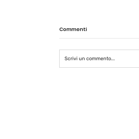
Commenti
Scrivi un commento...
A voi la parola…