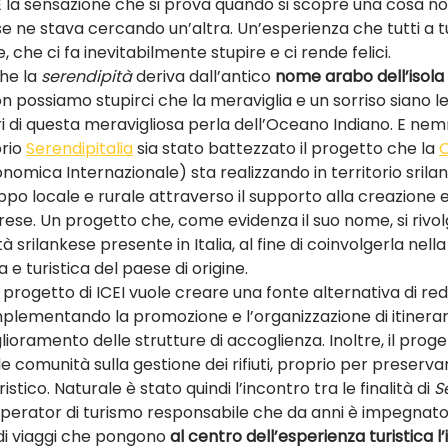
 È la sensazione che si prova quando si scopre una cosa n
 ne stava cercando un’altra. Un’esperienza che tutti a tu
, che ci fa inevitabilmente stupire e ci rende felici.
he la 
serendipità
 deriva dall’antico 
nome arabo dell’isola 
non possiamo stupirci che la meraviglia e un sorriso siano 
ori di questa meravigliosa perla dell’Oceano Indiano. E n
rio 
Serendipitalia
 sia stato battezzato il progetto che la 
O
omica Internazionale) sta realizzando in territorio srila
po locale e rurale attraverso il supporto alla creazione e 
ese. Un progetto che, come evidenza il suo nome, si rivol
à srilankese presente in Italia, al fine di coinvolgerla nel
e turistica del paese di origine.
il progetto di ICEI vuole creare una fonte alternativa di red
implementando la promozione e l’organizzazione di itinerari
iglioramento delle strutture di accoglienza. Inoltre, il prog
le comunità sulla gestione dei rifiuti, proprio per preserva
istico. Naturale è stato quindi l’incontro tra le finalità di 
S
 operator di turismo responsabile che da anni è impegnato
di viaggi che pongono 
al centro dell’esperienza turistica l