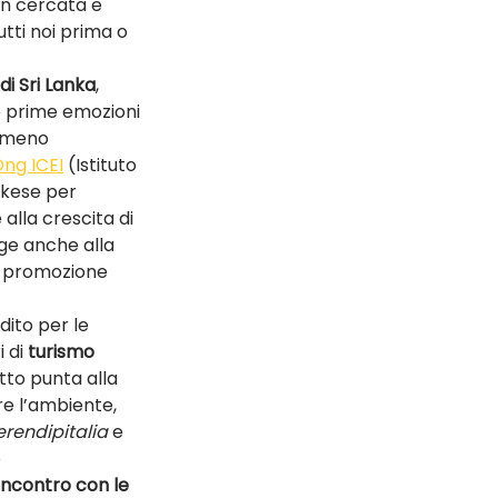
on cercata e 
tti noi prima o 
di Sri Lanka
, 
le prime emozioni 
emmeno 
ng ICEI
 (Istituto 
nkese per 
alla crescita di 
ge anche alla 
la promozione 
dito per le 
 di 
turismo 
etto punta alla 
re l’ambiente, 
erendipitalia
 e 
 
’incontro con le 