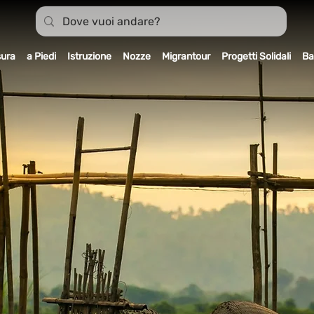
sura
a Piedi
Istruzione
Nozze
Migrantour
Progetti Solidali
Ba