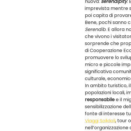
nuova: 
serendipity
.
imprevista mentre se
poi capita di provare
Bene, pochi sanno c
Serendib
. E allora 
che vivono i visitat
sorprende che prop
di Cooperazione Econ
promuovere lo svilup
micro e piccole impr
significativa comunit
culturale, economica 
In ambito turistico, 
popolazioni locali, 
responsabile
 e il m
sensibilizzazione del
fonte di interesse tur
Viaggi Solidali
, tour
nell’organizzazione 