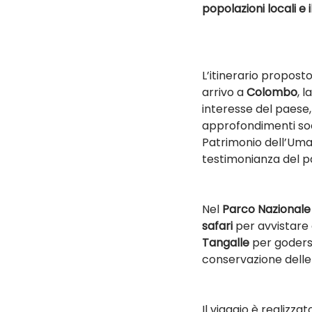
popolazioni locali e il
L’itinerario proposto 
arrivo a 
Colombo
, l
interesse del paese, 
approfondimenti soci
Patrimonio dell’Uman
testimonianza del pa
Nel 
Parco Nazionale
safari
 per avvistare 
Tangalle
 per godersi
conservazione delle
Il viaggio è realizza