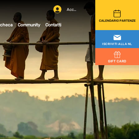
Accedi
CALENDARIO PARTENZE
checa
Community
Contatti
ISCRIVITI ALLA NL
GIFT CARD