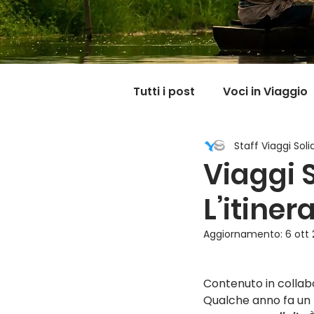
Tutti i post
Voci in Viaggio
Staff Viaggi Solid
Dicono di noi
Carnet
Viaggi S
L’itiner
Il mondo @ casa mia
Aggiornamento:
6 ott
Contenuto in collab
Qualche anno fa un 