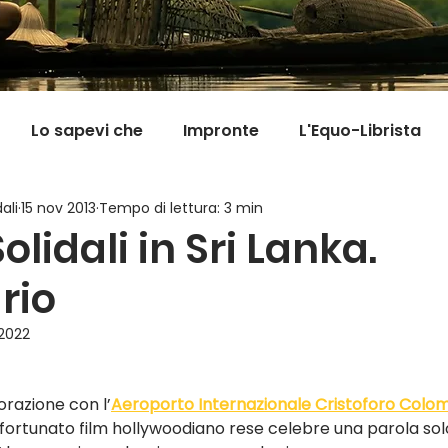
Lo sapevi che
Impronte
L'Equo-Librista
ali
15 nov 2013
Tempo di lettura: 3 min
Good News
I Viaggi della Tarta
MigranFOO
olidali in Sri Lanka.
ario
Il mondo fuori mi aspetta
Viaggi in cucina
Pill
 2022
orazione con l’
Aeroporto Internazionale Cristoforo Colo
fortunato film hollywoodiano rese celebre una parola sol