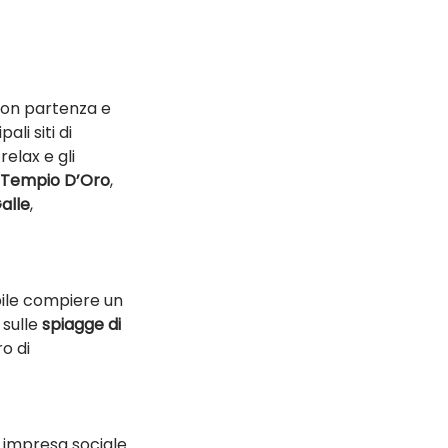
con partenza e 
ali siti di 
elax e gli 
Tempio D’Oro
, 
alle
, 
bile compiere un 
sulle 
spiagge di 
o di 
, impresa sociale 