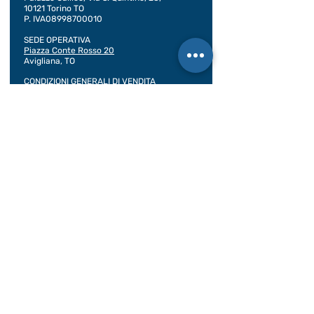
10121 Torino TO
P. IVA08998700010
SEDE OPERATIVA
Piazza Conte Rosso 20
Avigliana, TO
CONDIZIONI GENERALI DI VENDITA
Documentazione
BILANCIO SOCIALE 2020
BILANCIO SOCIALE 2021
BILANCIO SOCIALE 2022
BILANCIO SOCIALE 2023
BILANCIO SOCIALE 2024
BILANCIO SOCIALE 2025
Assicurazioni viaggiatore
Contratto di viaggio
Rea: TO -
1016818