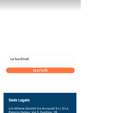
Newsletter
abbonati e rimani sempre
aggiornato nostre novità
Iscriviti
Dichiaro di concedere i consenso al trattamento dei
miei dati personali secondo la regolamentazione
indicata nel documento di PRIVACY POLICY indicato
al seguente documento.
Visualizza termini d'uso
Sede Legale
c/o Athena Società tra Avvocati S.r.l. S.t.a.
Palazzo Galileo, Via S. Quintino, 28,