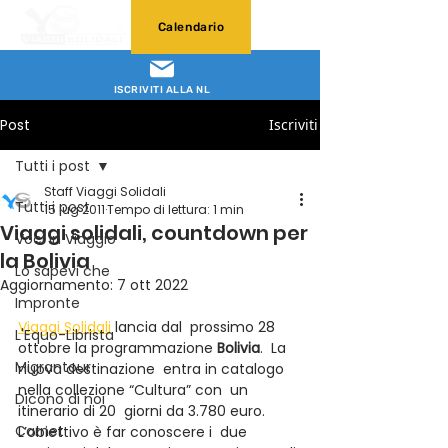
Calendario
ISCRIVITI ALLA NL
Post
Iscriviti
Tutti i post
Staff Viaggi Solidali
Tutti i post
15 lug 2011
Tempo di lettura: 1 min
Viaggi solidali, countdown per
Voci in Viaggio
la Bolivia
Lo sapevi che
Aggiornamento:
7 ott 2022
Impronte
Viaggi Solidali
 lancia dal  prossimo 28 
L'Equo-Librista
ottobre la programmazione 
Bolivia
.  La 
Migrantour
nuova destinazione  entra in catalogo 
nella collezione “Cultura” con  un 
Dicono di noi
itinerario di 20  giorni da 3.780 euro. 
Carnet
L’obiettivo è far conoscere i  due 