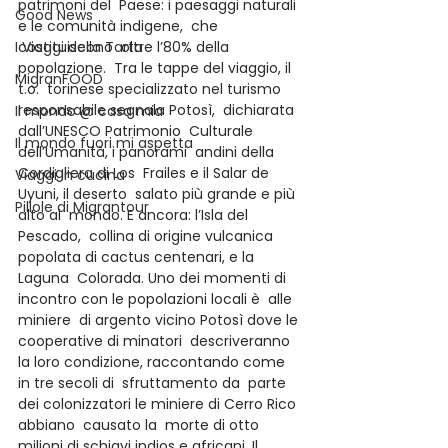
patrimoni del  Paese: i paesaggi naturali 
Good News
e le comunità indigene,  che 
I Viaggi della Tarta
costituiscono  oltre l’80% della 
popolazione.  Tra le tappe del viaggio, il 
MigranFOOD
t.o.  torinese specializzato nel turismo  
responsabile segnala Potosì,  dichiarata 
Il mondo @ casa mia
dall’UNESCO Patrimonio  Culturale 
Il mondo fuori mi aspetta
dell’Umanità, i panorami  andini della 
Cordigliera di Los  Frailes e il Salar de 
Viaggi in cucina
Uyuni, il deserto  salato più grande e più 
Pillole di Migrantour
alto al  mondo. E ancora: l’Isla del 
Pescado,  collina di origine vulcanica  
popolata di cactus centenari, e la 
Laguna  Colorada. Uno dei momenti di 
incontro con le popolazioni locali è  alle 
miniere  di argento vicino Potosì dove le 
cooperative di minatori  descriveranno  
la loro condizione, raccontando come 
in tre secoli di  sfruttamento da  parte 
dei colonizzatori le miniere di Cerro Rico 
abbiano  causato la  morte di otto 
milioni di schiavi indios e africani. Il  