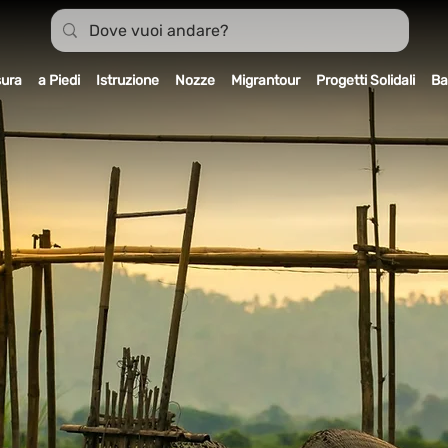
sura
a Piedi
Istruzione
Nozze
Migrantour
Progetti Solidali
Ba