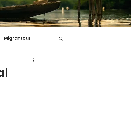
Migrantour
D
al
ole di Migrantour