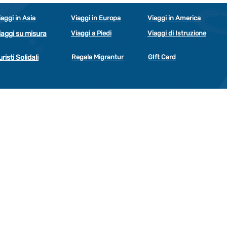
iaggi in Asia
Viaggi in Europa
Viaggi in America
iaggi su misura
Viaggi a Piedi
Viaggi di Istruzione
uristi Solidali
Regala Migrantur
GIft Card