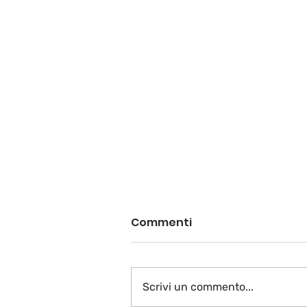
Commenti
Scrivi un commento...
A voi la parola…