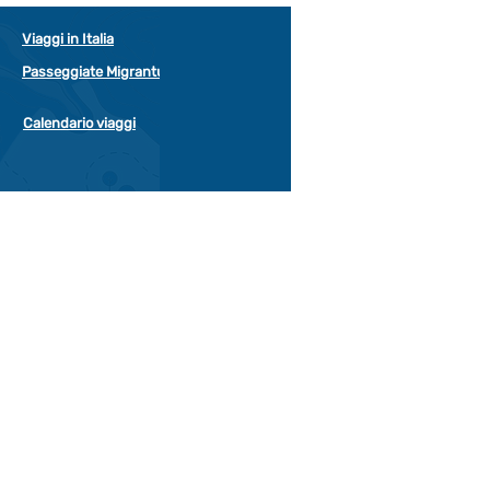
Viaggi in Italia
Passeggiate Migrantur
Calendario viaggi