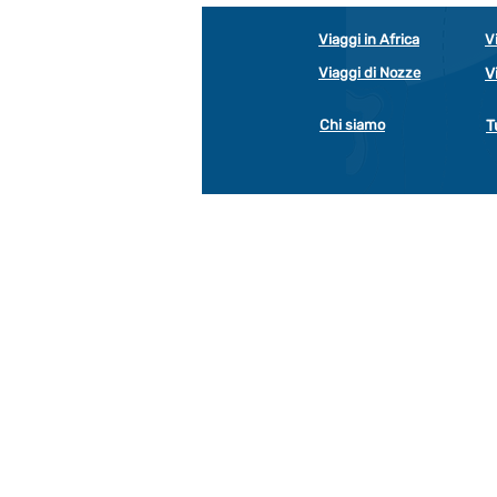
Viaggi in Africa
V
Viaggi di Nozze
V
Chi siamo
T