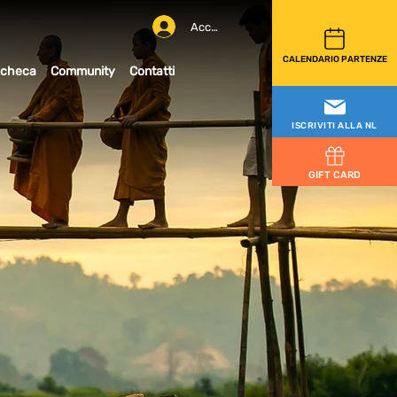
Accedi
CALENDARIO PARTENZE
checa
Community
Contatti
ISCRIVITI ALLA NL
GIFT CARD