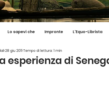
Lo sapevi che
Impronte
L'Equo-Librista
ali
28 giu 2011
Tempo di lettura: 1 min
Good News
I Viaggi della Tarta
MigranFOO
a esperienza di Seneg
Il mondo fuori mi aspetta
Viaggi in cucina
Pill