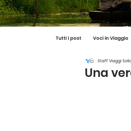
Tutti i post
Voci in Viaggio
Staff Viaggi Solid
Dicono di noi
Carnet
Una ver
Il mondo @ casa mia