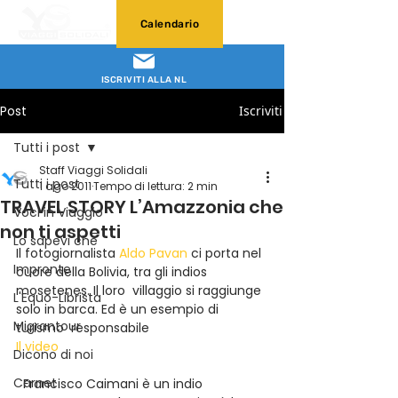
Calendario
ISCRIVITI ALLA NL
Post
Iscriviti
Tutti i post
Staff Viaggi Solidali
Tutti i post
1 ago 2011
Tempo di lettura: 2 min
TRAVEL STORY L’Amazzonia che
Voci in Viaggio
non ti aspetti
Lo sapevi che
Il fotogiornalista 
Aldo Pavan
 ci porta nel 
Impronte
cuore della Bolivia, tra gli indios 
mosetenes. Il loro  villaggio si raggiunge 
L'Equo-Librista
solo in barca. Ed è un esempio di 
Migrantour
turismo  responsabile
Il video
Dicono di noi
Carnet
Francisco Caimani è un indio 