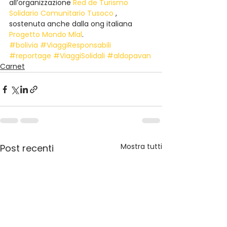
all’organizzazione 
Red de Turismo 
Solidario Comunitario Tusoco 
, 
sostenuta anche dalla ong italiana 
Progetto Mondo Mlal
.
#bolivia
#ViaggiResponsabili
#reportage
#ViaggiSolidali
#aldopavan
Carnet
Mostra tutti
Post recenti