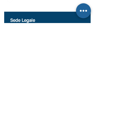
indicata nel documento di PRIVACY POLICY indicato
al seguente documento.
Visualizza termini d'uso
Sede Legale
c/o Athena Società tra Avvocati S.r.l. S.t.a.
Palazzo Galileo, Via S. Quintino, 28,
10121 Torino TO
P. IVA08998700010
SEDE OPERATIVA
Piazza Conte Rosso 20
Avigliana, TO
CONDIZIONI GENERALI DI VENDITA
Documentazione
BILANCIO SOCIALE 2020
BILANCIO SOCIALE 2021
BILANCIO SOCIALE 2022
BILANCIO SOCIALE 2023
BILANCIO SOCIALE 2024
BILANCIO SOCIALE 2025