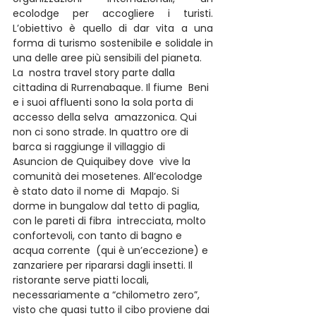
ecolodge per accogliere i turisti. 
L’obiettivo è quello di dar vita a una 
forma di turismo sostenibile e solidale in 
una delle aree più sensibili del pianeta.
La  nostra travel story parte dalla 
cittadina di Rurrenabaque. Il fiume  Beni 
e i suoi affluenti sono la sola porta di 
accesso della selva  amazzonica. Qui 
non ci sono strade. In quattro ore di 
barca si raggiunge il villaggio di 
Asuncion de Quiquibey dove  vive la 
comunità dei mosetenes. All’ecolodge 
è stato dato il nome di  Mapajo. Si 
dorme in bungalow dal tetto di paglia, 
con le pareti di fibra  intrecciata, molto 
confortevoli, con tanto di bagno e 
acqua corrente  (qui è un’eccezione) e 
zanzariere per ripararsi dagli insetti. Il  
ristorante serve piatti locali, 
necessariamente a “chilometro zero”,  
visto che quasi tutto il cibo proviene dai 