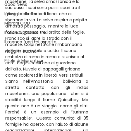
mosetene. La selva amazzonica è la  
Good News
sua casa. I suoi sono passi sicuri tra il 
I Viaggi della Tarta
groviglio di rami e di liane  che ci 
sbarrano la via. La selva respira e palpita 
MigranFOOD
al nostro passaggio,  mentre la luce 
fatica a passare tra l’ordito delle foglie. 
Il mondo @ casa mia
Francisco si  apre la strada con il 
Il mondo fuori mi aspetta
macete. Colpi netti che rimbombano 
nell’aria  immobile e calda. Il suono 
Viaggi in cucina
rimbalza di ramo in ramo e si unisce al 
Pillole di Migrantour
coro  degli uccelli che ci guardano 
dall’alto. Nuvole di pappagalli gridano  
come scolaretti in libertà. Versi striduli.
Siamo nell’Amazzonia  boliviana a 
stretto contatto con gli indios 
mosetenes, una popolazione  che si è 
stabilità lungo il fiume Quiquibey. Ma 
questo non è un viaggio  come gli altri. 
Perché è un esempio di “turismo 
responsabile”. Questa comunità di 35 
famiglie ha aperto, con l’aiuto di alcune 
organizzazioni internazionali, un 