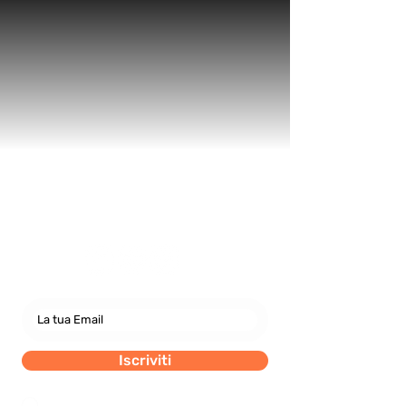
Newsletter
abbonati e rimani sempre
aggiornato nostre novità
Iscriviti
Dichiaro di concedere i consenso al trattamento dei
miei dati personali secondo la regolamentazione