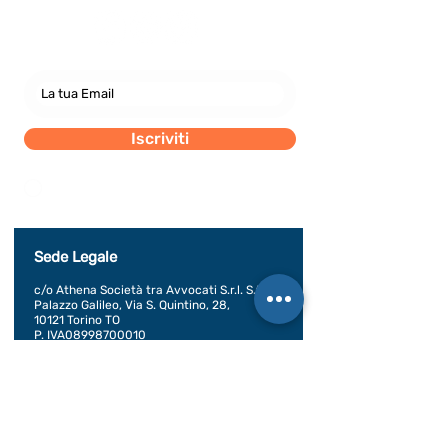
Iscriviti
Dichiaro di concedere i consenso al trattamento dei
miei dati personali secondo la regolamentazione
indicata nel documento di PRIVACY POLICY indicato
al seguente documento.
Visualizza termini d'uso
Sede Legale
c/o Athena Società tra Avvocati S.r.l. S.t.a.
Palazzo Galileo, Via S. Quintino, 28,
10121 Torino TO
P. IVA08998700010
SEDE OPERATIVA
Piazza Conte Rosso 20
Avigliana, TO
CONDIZIONI GENERALI DI VENDITA