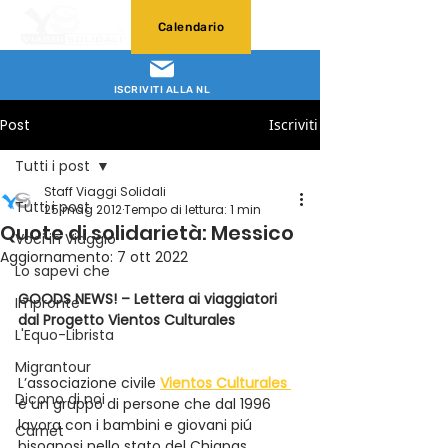
Calendario
ISCRIVITI ALLA NL
Post
Iscriviti
Tutti i post
Staff Viaggi Solidali
Tutti i post
25 mag 2012
Tempo di lettura: 1 min
Quote di solidarietà: Messico
Voci in Viaggio
Aggiornamento:
7 ott 2022
Lo sapevi che
GOODS NEWS! – Lettera ai viaggiatori 
Impronte
dal Progetto Vientos Culturales
L'Equo-Librista
Migrantour
L’associazione civile 
Vientos Culturales 
Dicono di noi
é un gruppo di persone che dal 1996 
lavora con i bambini e giovani piú 
Carnet
bisognosi nello stato del Chiapas, 