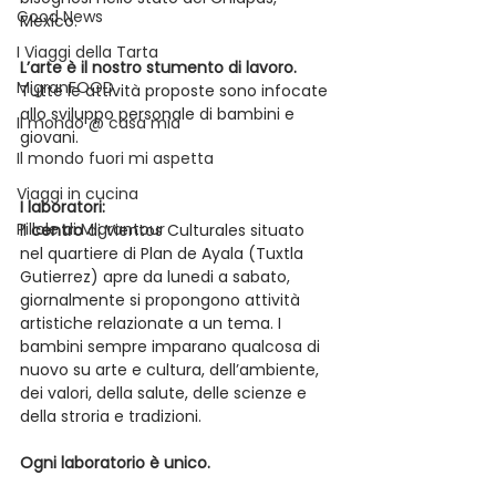
Good News
Mexico.
I Viaggi della Tarta
L’arte è il nostro stumento di lavoro. 
MigranFOOD
Tutte le attività proposte sono infocate 
allo sviluppo personale di bambini e 
Il mondo @ casa mia
giovani.
Il mondo fuori mi aspetta
Viaggi in cucina
I laboratori:
Pillole di Migrantour
Il 
centro 
di Vientos Culturales situato 
nel quartiere di Plan de Ayala (Tuxtla 
Gutierrez) apre da lunedi a sabato, 
giornalmente si propongono attività 
artistiche relazionate a un tema. I 
bambini sempre imparano qualcosa di 
nuovo su arte e cultura, dell’ambiente, 
dei valori, della salute, delle scienze e 
della stroria e tradizioni.
Ogni laboratorio è unico.