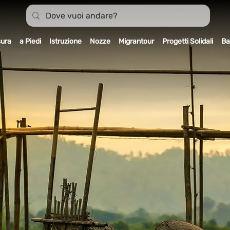
sura
a Piedi
Istruzione
Nozze
Migrantour
Progetti Solidali
Ba