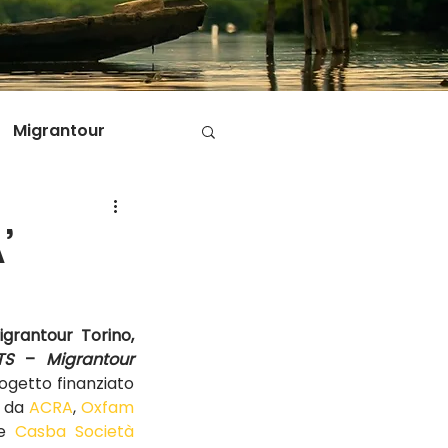
Migrantour
D
’
ole di Migrantour
grantour Torino, 
TS
 – 
Migrantour 
rogetto finanziato 
 da 
ACRA
, 
Oxfam 
e 
Casba Società 