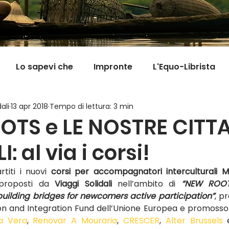
Lo sapevi che
Impronte
L'Equo-Librista
ali
13 apr 2018
Tempo di lettura: 3 min
Good News
I Viaggi della Tarta
MigranFOO
TS e LE NOSTRE CITTA
I: al via i corsi!
Il mondo fuori mi aspetta
Viaggi in cucina
Pill
titi i nuovi
 corsi per accompagnatori interculturali Mi
 proposti da 
Viaggi Solidali
nell’ambito di 
“NEW ROO
 building bridges for newcomers active participation”
, p
ion and Integration Fund dell’Unione Europea e promosso
a Vera
, 
Renovar A Mouraria
, 
CRESCER
, 
Alter Brussels
 