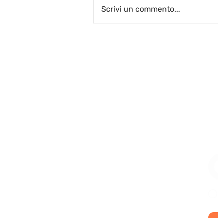
Scrivi un commento...
LO SAPEVI CHE... le
iconiche risaie di Sapa
sono un'opera
dell'uomo?