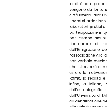
la città con i propr
vengono da lontano 
città interculturali
I corsi si articolano
laboratori pratici e 
partecipazione in qua
per citarne alcuni
ricercatore di FI
dell’Emigrazione d
l’associazione Arci
non verbale mediante
che interverrà con u
Roma
, la regista e
infine, a
 Milano
, 
dall’autobiografia 
dell’Unviersità di 
all’identificazione 
alla valorizzazione 