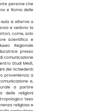
tante persone che 
ano e Roma delle 
 aula si alterna a 
ienza e vedono la 
ttori, come, solo 
re scientifico e 
useo Regionale 
ducatrice presso 
di comunicazione 
entro Studi Medì, 
i dei richiedenti 
asilo e le motivazioni alla base dell’abbandono dei rispettivi paesi di origine o provenienza; a 
comunicazione e, 
urale a partire 
 delle religioni 
tropologico teso 
nenza religiosa e 
nella costruzione 