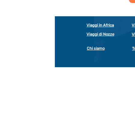
Viaggi in Africa
V
Viaggi di Nozze
V
Chi siamo
T