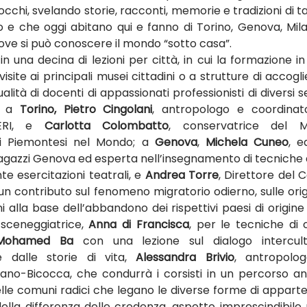
i occhi, svelando storie, racconti, memorie e tradizioni di 
e che oggi abitano qui e fanno di Torino, Genova, Mil
 dove si può conoscere il mondo “sotto casa”.
 in una decina di lezioni per città, in cui la formazione in
visite ai principali musei cittadini o a strutture di accogl
lità di docenti di appassionati professionisti di diversi se
, a 
Torino, Pietro Cingolani
, antropologo e coordinato
ERI, e 
Carlotta Colombatto
, conservatrice del M
ei Piemontesi nel Mondo; a 
Genova
, 
Michela Cuneo
, e
Ragazzi Genova ed esperta nell’insegnamento di tecniche 
 esercitazioni teatrali, e 
Andrea Torre
, Direttore del C
n contributo sul fenomeno migratorio odierno, sulle origin
 sceneggiatrice,
 Anna di Francisca
, per le tecniche di 
Mohamed Ba
 con una lezione sul dialogo intercult
e dalle storie di vita, 
Alessandra Brivio
, antropologa
Milano-Bicocca, che condurrà i corsisti in un percorso an
delle comuni radici che legano le diverse forme di apparte
della differenza delle credenza, aspetto imprescindibile 