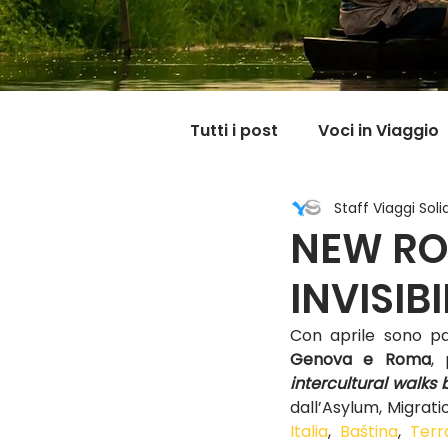
Tutti i post
Voci in Viaggio
Staff Viaggi Solid
Dicono di noi
Carnet
NEW ROO
INVISIBIL
Il mondo @ casa mia
Con aprile sono par
Genova e Roma
,
intercultural walks
dall’Asylum, Migrat
Italia
, 
Baština
, 
Terr