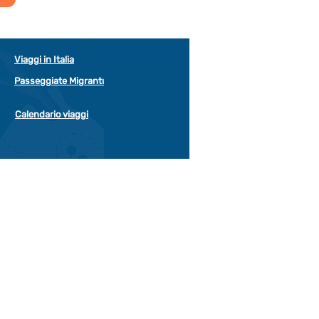
Viaggi in Italia
Passeggiate Migrantur
Calendario viaggi