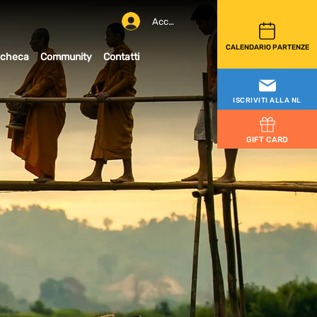
Accedi
CALENDARIO PARTENZE
checa
Community
Contatti
ISCRIVITI ALLA NL
GIFT CARD