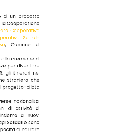
o di un progetto 
r la Cooperazione 
età Cooperativa 
erativa Sociale 
so
, Comune di 
alla creazione di 
nze per diventare 
li itinerari nei 
ine straniera che 
l progetto-pilota 
rse nazionalità, 
 di attività di 
nsieme ai nuovi 
gi Solidali e sono 
apacità di narrare 