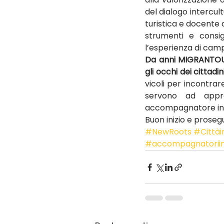
del dialogo intercult
turistica e docente a
strumenti e consig
l’esperienza di campo
Da anni MIGRANTOUR 
gli occhi dei cittadin
vicoli per incontrar
servono ad appro
accompagnatore in
Buon inizio e prosegu
#NewRoots
#Cittàin
#accompagnatoriint