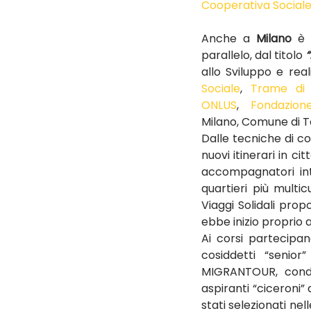
Cooperativa Social
Anche a 
Milano
 è 
parallelo, dal titolo 
“
allo Sviluppo e real
Sociale
, 
Trame di 
ONLUS
, 
Fondazion
Milano, Comune di To
Dalle tecniche di co
nuovi itinerari in c
accompagnatori inte
quartieri più multic
Viaggi Solidali propo
ebbe inizio proprio 
Ai corsi partecipan
cosiddetti “senior
MIGRANTOUR, conduc
aspiranti “ciceroni” 
stati selezionati nel