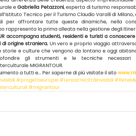
urale e 
Gabriella Petazzoni
, esperta di turismo responsab
ll’Istituto Tecnico per il Turismo Claudio Varalli di Milano, 
li per affrontare tutte queste dinamiche, nella con
 rappresenta la prima alleata nella gestione degli itinerar
accompagna studenti, residenti e turisti a conoscere 
i di origine straniera.
 Un vero e proprio viaggio attraverso
e storie e culture che vengono da lontano e oggi abitano 
fondire gli strumenti e le tecniche necessari 
terculturale MIGRANTOUR.
imento a tutti e… Per saperne di più visitate il sito 
www.mi
visibili
#progettieuropei
#Lenostrecittàinvisibili
#ReteMi
erculturali
#migrantour