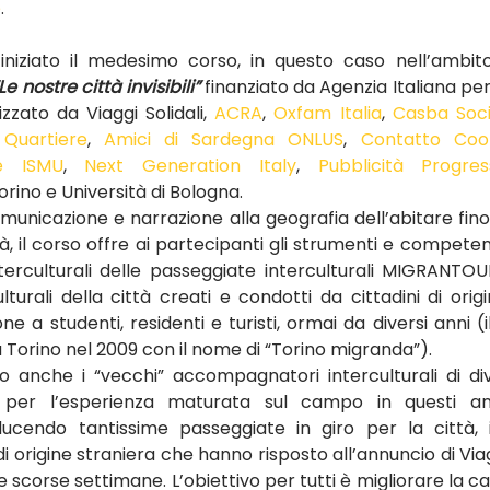
e
.
iniziato il medesimo corso, in questo caso nell’ambit
Le nostre città invisibili” 
finanziato da Agenzia Italiana pe
izzato da Viaggi Solidali, 
ACRA
, 
Oxfam Italia
, 
Casba Soci
Quartiere
, 
Amici di Sardegna ONLUS
, 
Contatto Coop
e ISMU
, 
Next Generation Italy
, 
Pubblicità Progres
rino e Università di Bologna.
municazione e narrazione alla geografia dell’abitare fino 
ittà, il corso offre ai partecipanti gli strumenti e compete
rculturali delle passeggiate interculturali MIGRANTOUR, g
ulturali della città creati e condotti da cittadini di orig
ne a studenti, residenti e turisti, ormai da diversi anni (i
a Torino nel 2009 con il nome di “Torino migranda”).
o anche i “vecchi” accompagnatori interculturali di dive
” per l’esperienza maturata sul campo in questi anni
endo tantissime passeggiate in giro per la città, i
di origine straniera che hanno risposto all’annuncio di Viag
le scorse settimane. L’obiettivo per tutti è migliorare la c