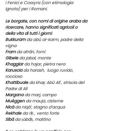
i Fenici e Cossyra (con etimologia 
ignota) per i Romani.
Le borgate, con nomi di origine araba da 
ricercare, hanno significati agricoli o 
della vita di tutti i giorni
:
Bukkuram
 da abū al-karm, padre della 
vigna
Fram
 da afrān, forni
Gibele
 da jabal, monte
Khaggiar
 da hajar, pietra nera
Karuscia
 da harash,  luogo ruvido, 
roccioso
Khattibuale 
da khaṭṭ Abū Alī , striscia del 
Padre di Alì
Margana 
da marj, campo
Muéggen 
da mauja, cisterne
Nicà 
da niqā’, stagno d’acqua
Rekhale 
da rīḥ , vento forte
Sibà 
da ṣabāḥ, mattino