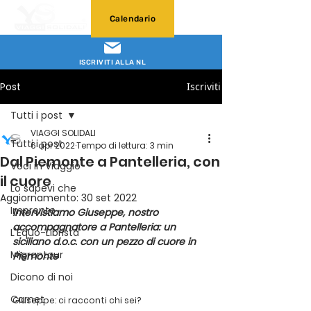
Calendario
ISCRIVITI ALLA NL
Post
Iscriviti
Tutti i post
VIAGGI SOLIDALI
Tutti i post
6 apr 2022
Tempo di lettura: 3 min
Dal Piemonte a Pantelleria, con
Voci in Viaggio
il cuore
Lo sapevi che
Aggiornamento:
30 set 2022
Impronte
Intervistiamo Giuseppe, nostro 
accompagnatore a Pantelleria: un 
L'Equo-Librista
siciliano d.o.c. con un pezzo di cuore in 
Migrantour
Piemonte
Dicono di noi
Carnet
Giuseppe: ci racconti chi sei?