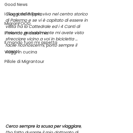
Good News
I Viaggi della Tarta
Ciao sono Peppe, vivo nel centro storico 
di Palermo e se vi è capitato di essere in 
MigranFOOD
visita fra la Cattedrale ed i 4 Canti di 
Palermo probabilmente mi avete visto 
Il mondo @ casa mia
sfrecciare vicino a voi in bicicletta … 
Il mondo fuori mi aspetta
facile riconoscermi, porto sempre il 
casco!
Viaggi in cucina
Pillole di Migrantour
Cerco sempre la scusa per viaggiare
, 
l’ho fatto durante il mio dottorato di 