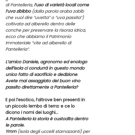
di Pantelleria, 
l’uso di varietà locali come 
l’uva zibibbo
 (dalla parola araba zabīb 
che vuol dire “uvetta” o “uva passita”) 
coltivata ad alberello dentro delle 
conche per preservare la risorsa idrica, 
ecco che abbiamo il Patrimonio 
Immateriale “vite ad alberello di 
Pantelleria”.
L’amico Daniele, agronomo ed enologo 
dell’Isola ci condurrà in questo mondo 
unico fatto di sacrificio e dedizione
. 
Avete mai assaggiato del buon vino 
passìto direttamente a Pantelleria?
E poi l’esotico, l’altrove ben presenti in 
un piccolo lembo di terra: e ce lo 
dicono i nomi dei luoghi…
A Pantelleria la storia è custodita dentro 
le parole.
Yrnm
 (isola degli uccelli starnazzanti) per 