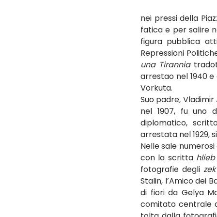
nei pressi della Pi
fatica e per salire
figura pubblica att
Repressioni Politiche
una Tirannia
 tradot
arrestao nel 1940 e 
Vorkuta.
Suo padre, Vladimir 
nel 1907, fu uno de
diplomatico, scrit
arrestata nel 1929, s
Nelle sale numerosi q
con la scritta 
hlieb
fotografie degli 
zek
Stalin, l’Amico dei 
di fiori da Gelya M
comitato centrale d
tolta dalla fotograf