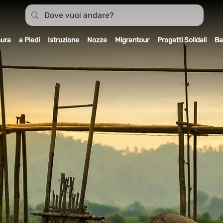
sura
a Piedi
Istruzione
Nozze
Migrantour
Progetti Solidali
Ba