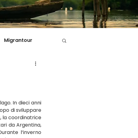
Migrantour
D
ole di Migrantour
go. In dieci anni 
opo di sviluppare 
 la coordinatrice 
ari da Argentina, 
Durante l’inverno 