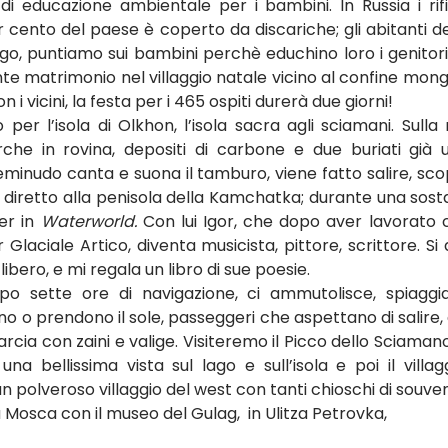
di educazione ambientale per i bambini. In Russia i rif
per cento del paese è coperto da discariche; gli abitanti de
go, puntiamo sui bambini perchè educhino loro i genitori.
te matrimonio nel villaggio natale vicino al confine mongol
 i vicini, la festa per i 465 ospiti durerà due giorni!
 per l’isola di Olkhon, l’isola sacra agli sciamani. Sulla 
che in rovina, depositi di carbone e due buriati già u
minudo canta e suona il tamburo, viene fatto salire, sco
 diretto alla penisola della
Kamchatka; durante una sosta s
er in 
Waterworld. 
Con lui Igor, che dopo aver lavorato 
laciale Artico, diventa musicista, pittore, scrittore. Si d
ibero, e mi regala un libro di sue poesie.
 dopo sette ore di navigazione, ci ammutolisce, spiag
 o prendono il sole, passeggeri che aspettano di salire, a
ia con zaini e valige. Visiteremo il Picco dello Sciamano, u
 una bellissima vista sul lago e sull’isola e poi il villa
n polveroso villaggio del west con tanti chioschi di souven
a Mosca con il museo del Gulag,  in Ulitza Petrovka,