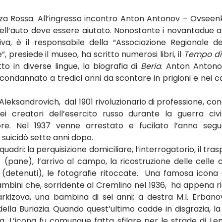
azza Rossa. All’ingresso incontro Anton Antonov – Ovsee
 nell’auto deve essere aiutato. Nonostante i novantadue a
iva, è il responsabile della “Associazione Regionale del
”, presiede il museo, ha scritto numerosi libri, il 
Tempo di S
to in diverse lingue, la biografia di 
Beria
. Anton Antono
condannato a tredici anni da scontare in prigioni e nei c
Aleksandrovich,  dal 1901 rivoluzionario di professione, c
i creatori dell’esercito russo durante la guerra civil
tore. Nel 1937 venne arrestato e fucilato l’anno segu
i suicidò sette anni dopo.
uadri: la perquisizione domiciliare, l’interrogatorio, il tra
  (pane), l’arrivo al campo, la ricostruzione delle celle co
 (detenuti), le fotografie ritoccate.  Una famosa icona 
Bambini che, sorridente al Cremlino nel 1936,  ha appena 
arkizova, una bambina di sei anni; a destra M.I. Erbanov
ella Buriazia. Quando quest’ultimo cadde in disgrazia, la
ia. L’icona fu comunque fatta sfilare per le strade di Len