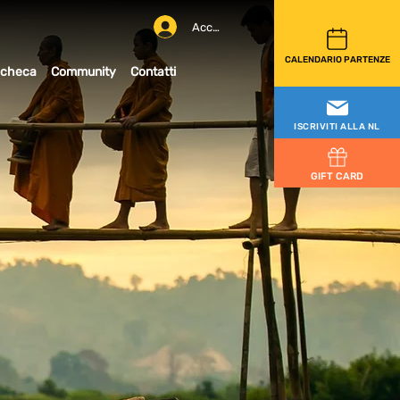
Accedi
CALENDARIO PARTENZE
checa
Community
Contatti
ISCRIVITI ALLA NL
GIFT CARD