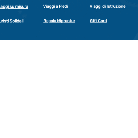
iaggi su misura
Viaggi a Piedi
Viaggi di Istruzione
uristi Solidali
Regala Migrantur
GIft Card