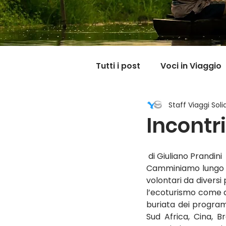
Tutti i post
Voci in Viaggio
Staff Viaggi Solid
Dicono di noi
Carnet
Incontri
Il mondo @ casa mia
 di Giuliano Prandini
Camminiamo lungo il 
volontari da diversi
l’ecoturismo come al
buriata dei programm
Sud Africa, Cina, Br