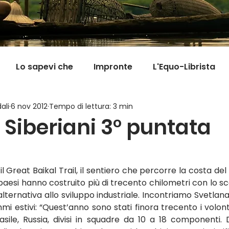
Lo sapevi che
Impronte
L'Equo-Librista
ali
6 nov 2012
Tempo di lettura: 3 min
Good News
I Viaggi della Tarta
MigranFOO
 Siberiani 3° puntata
Il mondo fuori mi aspetta
Viaggi in cucina
Pill
Great Baikal Trail, il sentiero che percorre la costa del la
 paesi hanno costruito più di trecento chilometri con lo sc
ternativa allo sviluppo industriale. Incontriamo Svetlana,
i estivi: “Quest’anno sono stati finora trecento i volont
asile, Russia, divisi in squadre da 10 a 18 componenti. 