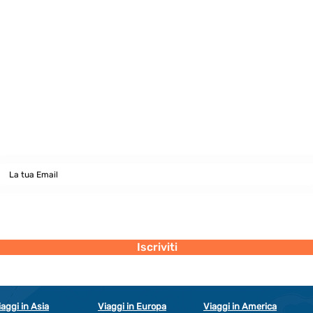
La suite!
Newsletter
abbonati e rimani sempre aggiornato nostre novità
Dichiaro di concedere i consenso al trattamento dei miei dati personali
secondo la regolamentazione indicata nel documento di PRIVACY POLICY
indicato al seguente documento.
Visualizza termini d'uso
Iscriviti
iaggi in Asia
Viaggi in Europa
Viaggi in America