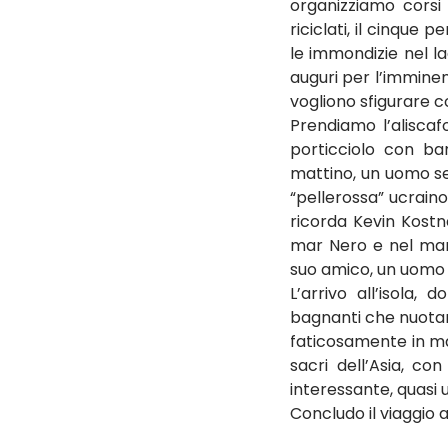
organizziamo corsi 
riciclati, il cinque 
le immondizie nel la
auguri per l’imminen
vogliono sfigurare con
Prendiamo l’aliscafo
porticciolo con bar
mattino, un uomo se
“pellerossa” ucraino
ricorda Kevin Kostn
mar Nero e nel mar G
suo amico, un uomo l
L’arrivo all’isola,
bagnanti che nuotano
faticosamente in marc
sacri dell’Asia, con
interessante, quasi u
Concludo il viaggio 