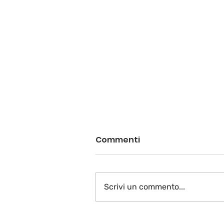
Commenti
Scrivi un commento...
Vive la France plurielle…