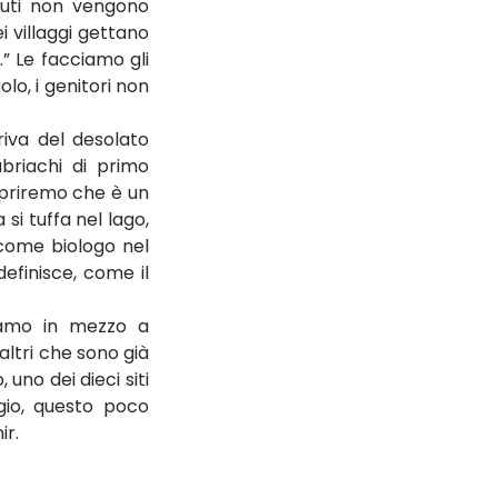
iuti non vengono 
i villaggi gettano 
” Le facciamo gli 
o, i genitori non 
riva del desolato 
briachi di primo 
priremo che è un 
i tuffa nel lago, 
come biologo nel 
efinisce, come il 
giamo in mezzo a 
ltri che sono già 
no dei dieci siti 
ggio, questo poco 
ir.