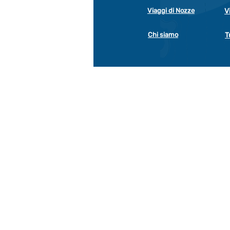
Viaggi di Nozze
V
Chi siamo
T