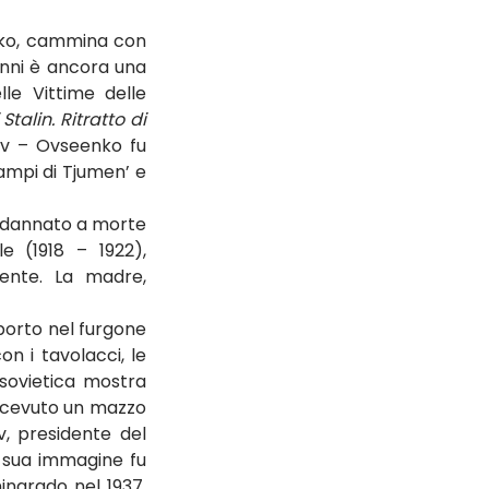
nko, cammina con 
nni è ancora una 
le Vittime delle 
talin. Ritratto di 
v – Ovseenko fu 
ampi di Tjumen’ e 
ondannato a morte 
e (1918 – 1922), 
ente. La madre, 
sporto nel furgone 
n i tavolacci, le 
sovietica mostra 
ricevuto un mazzo 
, presidente del 
 sua immagine fu 
ingrado nel 1937, 