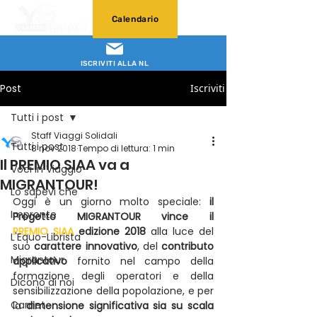
Calendario
ISCRIVITI ALLA NL
Post
Iscriviti
Tutti i post
Staff Viaggi Solidali
Tutti i post
8 nov 2018
Tempo di lettura: 1 min
Il PREMIO SIAA va a
Voci in Viaggio
MIGRANTOUR!
Lo sapevi che
Oggi è un giorno molto speciale: 
il 
Impronte
Progetto MIGRANTOUR vince il 
PREMIO SIAA
 edizione 2018
 alla luce del 
L'Equo-Librista
suo 
carattere innovativo
, del 
contributo 
Migrantour
applicativo
 fornito nel campo della 
formazione degli operatori e della 
Dicono di noi
sensibilizzazione della popolazione, e per 
Carnet
la 
dimensione significativa sia su scala 