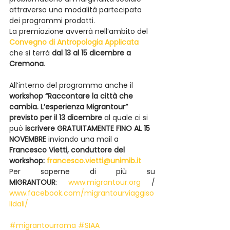
attraverso una modalità partecipata 
dei programmi prodotti.
La premiazione avverrà nell’ambito del 
Convegno di Antropologia Applicata
che si terrà 
dal 13 al 15 dicembre a 
Cremona
.
All’interno del programma anche il 
workshop “Raccontare la città che 
cambia. L’esperienza Migrantour” 
previsto per il 13 dicembre
 al quale ci si 
può 
iscrivere GRATUITAMENTE FINO AL 15 
NOVEMBRE
 inviando una mail a 
Francesco Vietti, conduttore del 
workshop: 
francesco.vietti@unimib.it
Per saperne di più su 
MIGRANTOUR
: 
www.migrantour.org
 / 
www.facebook.com/migrantourviaggiso
lidali/
#migrantourroma
#SIAA