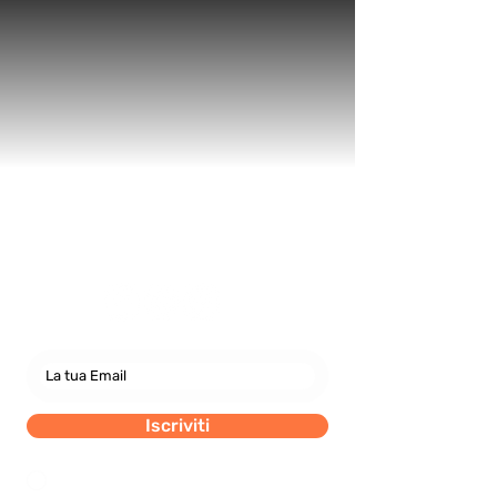
Newsletter
abbonati e rimani sempre
aggiornato nostre novità
Iscriviti
Dichiaro di concedere i consenso al trattamento dei
miei dati personali secondo la regolamentazione
indicata nel documento di PRIVACY POLICY indicato
al seguente documento.
Visualizza termini d'uso