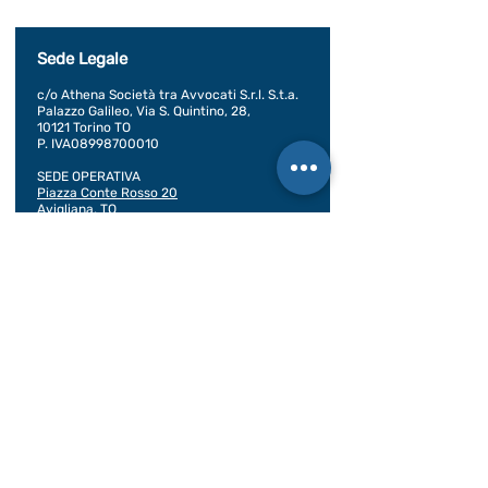
Sede Legale
c/o Athena Società tra Avvocati S.r.l. S.t.a.
Palazzo Galileo, Via S. Quintino, 28,
10121 Torino TO
P. IVA08998700010
SEDE OPERATIVA
Piazza Conte Rosso 20
Avigliana, TO
CONDIZIONI GENERALI DI VENDITA
Documentazione
BILANCIO SOCIALE 2020
BILANCIO SOCIALE 2021
BILANCIO SOCIALE 2022
BILANCIO SOCIALE 2023
BILANCIO SOCIALE 2024
BILANCIO SOCIALE 2025