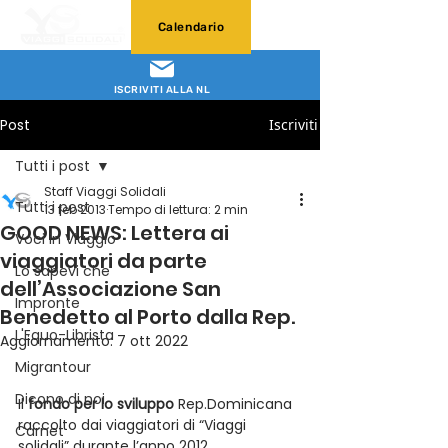
Calendario
ISCRIVITI ALLA NL
Post
Iscriviti
Tutti i post
Staff Viaggi Solidali
Tutti i post
13 feb 2013
Tempo di lettura: 2 min
GOOD NEWS: Lettera ai
Voci in Viaggio
viaggiatori da parte
Lo sapevi che
dell’Associazione San
Impronte
Benedetto al Porto dalla Rep.
L'Equo-Librista
Aggiornamento:
7 ott 2022
Migrantour
Dicono di noi
Il 
fondo per lo sviluppo
 Rep.Dominicana 
raccolto dai viaggiatori di “Viaggi 
Carnet
solidali” durante l’anno 2012 