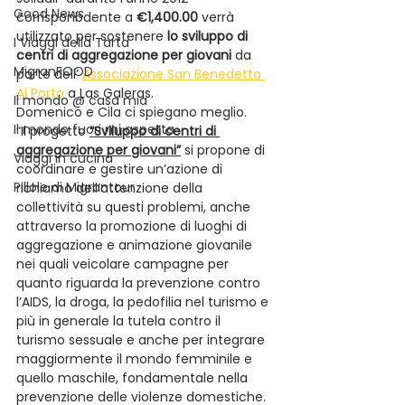
Good News
corrisponbdente a 
€1,400.00 
verrà 
utilizzato per sostenere 
lo sviluppo di 
I Viaggi della Tarta
centri di aggregazione per giovani
 da 
MigranFOOD
parte dell’ 
Associazione San Benedetto 
Al Porto
 a Las Galeras.
Il mondo @ casa mia
Domenico e Cila ci spiegano meglio.
Il mondo fuori mi aspetta
“Il progetto 
“Sviluppo di centri di 
aggregazione per giovani”
 si propone di 
Viaggi in cucina
coordinare e gestire un’azione di 
Pillole di Migrantour
richiamo dell’attenzione della 
collettività su questi problemi, anche 
attraverso la promozione di luoghi di 
aggregazione e animazione giovanile 
nei quali veicolare campagne per 
quanto riguarda la prevenzione contro 
l’AIDS, la droga, la pedofilia nel turismo e 
più in generale la tutela contro il 
turismo sessuale e anche per integrare 
maggiormente il mondo femminile e 
quello maschile, fondamentale nella 
prevenzione delle violenze domestiche.