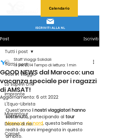
Calendario
ISCRIVITI ALLA NL
Post
Iscriviti
Tutti i post
Staff Viaggi Solidali
Tutti i post
19 set 2014
Tempo di lettura: 1 min
GOOD NEWS dal Marocco: una
Voci in Viaggio
vacanza speciale per i ragazzi
Lo sapevi che
di AMSAT!
Impronte
Aggiornamento:
6 ott 2022
L'Equo-Librista
Quest’anno 
i nostri viaggiatori hanno 
Migrantour
sostenuto,
 partecipando al 
tour 
Marocco de nord
, questa bellissima 
Dicono di noi
realtà da anni impegnata in questo 
Carnet
ambito.