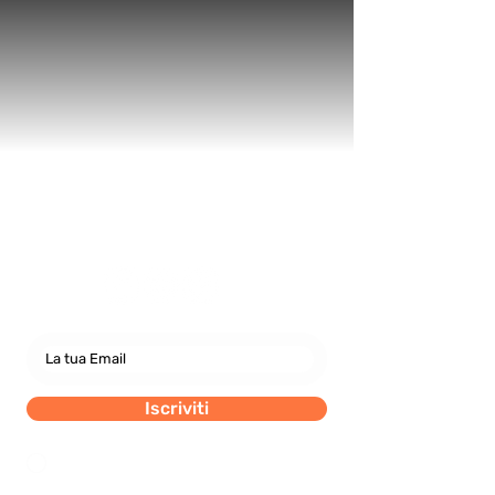
Newsletter
abbonati e rimani sempre
aggiornato nostre novità
Iscriviti
Dichiaro di concedere i consenso al trattamento dei
miei dati personali secondo la regolamentazione
indicata nel documento di PRIVACY POLICY indicato
al seguente documento.
Visualizza termini d'uso