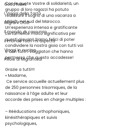
Con le quote Vostre di solidarietà, un 
Good News
gruppo di loro ragazzi ha potuto 
I Viaggi della Tarta
realizzare il sogno di una vacanza a 
Mirleft, nel sud del Marocco. 
MigranFOOD
Un’esperienza intensa e gratificante 
Il mondo @ casa mia
certamente molto significativa per 
questi giovani! Siamo felici di poter 
Il mondo fuori mi aspetta
condividere la nostra gioia con tutti voi 
Viaggi in cucina
e con tutti i viaggiatori che hanno 
permesso che questo accadesse!
Pillole di Migrantour
Grazie a tutti!!!
« Madame,
 Ce service accueille actuellement plus 
de 250 personnes trisomiques, de la 
naissance à l’âge adulte et leur 
accorde des prises en charge multiples :
– Rééducations orthophoniques, 
kinésithérapiques et suivis 
psychologiques,