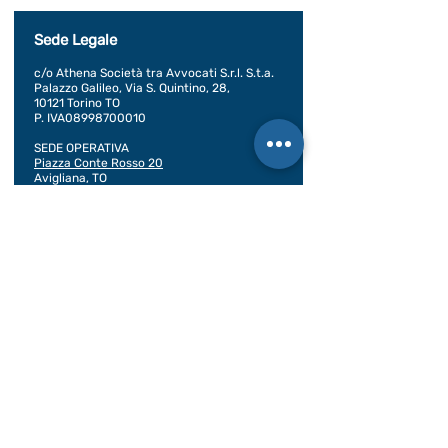
Sede Legale
c/o Athena Società tra Avvocati S.r.l. S.t.a.
Palazzo Galileo, Via S. Quintino, 28,
10121 Torino TO
P. IVA08998700010
SEDE OPERATIVA
Piazza Conte Rosso 20
Avigliana, TO
CONDIZIONI GENERALI DI VENDITA
Documentazione
BILANCIO SOCIALE 2020
BILANCIO SOCIALE 2021
BILANCIO SOCIALE 2022
BILANCIO SOCIALE 2023
BILANCIO SOCIALE 2024
BILANCIO SOCIALE 2025