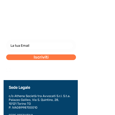
Newsletter
abbonati e rimani sempre
aggiornato nostre novità
Iscriviti
Dichiaro di concedere i consenso al trattamento dei
miei dati personali secondo la regolamentazione
indicata nel documento di PRIVACY POLICY indicato
al seguente documento.
Visualizza termini d'uso
Sede Legale
c/o Athena Società tra Avvocati S.r.l. S.t.a.
Palazzo Galileo, Via S. Quintino, 28,
10121 Torino TO
P. IVA08998700010