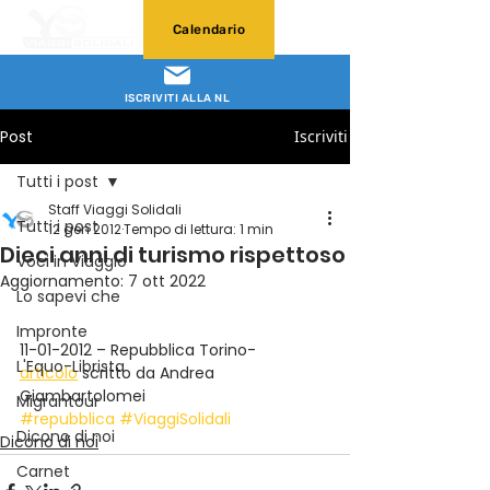
Calendario
ISCRIVITI ALLA NL
Post
Iscriviti
Tutti i post
Staff Viaggi Solidali
Tutti i post
12 gen 2012
Tempo di lettura: 1 min
Dieci anni di turismo rispettoso
Voci in Viaggio
Aggiornamento:
7 ott 2022
Lo sapevi che
Impronte
11-01-2012 – Repubblica Torino-
L'Equo-Librista
articolo
 scritto da Andrea 
Giambartolomei
Migrantour
#repubblica
#ViaggiSolidali
Dicono di noi
Dicono di noi
Carnet