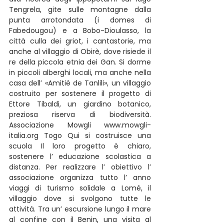
Tengrela, gite sulle montagne dalla 
punta arrotondata (i domes di 
Fabedougou) e a Bobo-Dioulasso, la 
città culla dei griot, i cantastorie, ma 
anche al villaggio di Obirè, dove risiede il 
re della piccola etnia dei Gan. Si dorme 
in piccoli alberghi locali, ma anche nella 
casa dell’ «Amitié de Tanlili», un villaggio 
costruito per sostenere il progetto di 
Ettore Tibaldi, un giardino botanico, 
preziosa riserva di biodiversità. 
Associazione Mowgli www.mowgli-
italia.org Togo Qui si costruisce una 
scuola Il loro progetto è chiaro, 
sostenere l’ educazione scolastica a 
distanza. Per realizzare l’ obiettivo l’ 
associazione organizza tutto l’ anno 
viaggi di turismo solidale a Lomé, il 
villaggio dove si svolgono tutte le 
attività. Tra un’ escursione lungo il mare 
al confine con il Benin, una visita al 