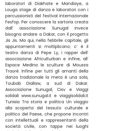
laboratori di Diakhate e Mandiaye, a 
Louga stage di danza e laboratori con i 
percussionisti del festival internazionale 
Fesfop. Per conoscere la sartoria creata 
dall’ associazione Sunugal invece 
bisogna andare a Dakar, con il progetto 
Jis Jis. Ma qui, nella febbrile capitale, gli 
appuntamenti si moltiplicano; c’ è il 
teatro danza di Pepe Ly, i rapper dell’ 
associazione Africulturban e infine, all’ 
Espace Medina le sculture di Moussa 
Traoré. Infine per tutti gli amanti della 
danza tradizionale la meta è una sola, 
Toubab Diallaw, a sud di Dakar. 
Associazione Sunugal, Cisv e Viaggi 
solidali www.sunugal.it e viaggisolidali.it 
Tunisia Tra storia e politica Un viaggio 
alla scoperta del tessuto culturale e 
politico del Paese, che propone incontri 
con intellettuali e rappresentanti della 
società civile, con tappe nei luoghi 