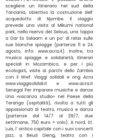
scegliere un itinerario nel sud della 
Tanzania, obiettivo la costruzione dell’ 
acquedotto di Njombe. Il viaggio 
prevede una visita al Mikumi national 
park, nella riserva del Selous, una tappa 
a Dar Es Salaam e un po’ di relax sulle 
sue bianche spiagge (partenze 11 e 24 
agosto, info: www.acra.it). Inoltre, tra 
musica spiagge e solidarietà, itinerari 
speciali in Mozambico, e per i più 
ecologisti, visite ai parchi dello Zambia 
con il Wwf. Viaggi solidali e ong Acra 
www.viaggisolidali.it e www.acra.it 
Senegal Per imparare musiche e danze 
Una «vacanza studio» nel Paese della 
Teranga (ospitalità), rivolta a tutti gli 
appassionati di teatro, musica e danza 
(partenze dal 14/7 al 29/7, due 
settimane, 750 euro + volo). A nord, St. 
Luis, l’ antica capitale con i suoi concerti 
jazz, a Beud Dieng, teatro con i 