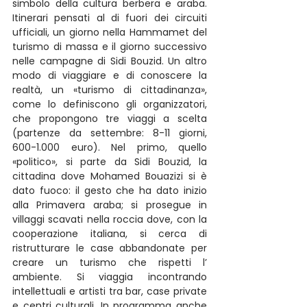
simbolo della cultura berbera e araba. 
Itinerari pensati al di fuori dei circuiti 
ufficiali, un giorno nella Hammamet del 
turismo di massa e il giorno successivo 
nelle campagne di Sidi Bouzid. Un altro 
modo di viaggiare e di conoscere la 
realtà, un «turismo di cittadinanza», 
come lo definiscono gli organizzatori, 
che propongono tre viaggi a scelta 
(partenze da settembre: 8-11 giorni, 
600-1.000 euro). Nel primo, quello 
«politico», si parte da Sidi Bouzid, la 
cittadina dove Mohamed Bouazizi si è 
dato fuoco: il gesto che ha dato inizio 
alla Primavera araba; si prosegue in 
villaggi scavati nella roccia dove, con la 
cooperazione italiana, si cerca di 
ristrutturare le case abbandonate per 
creare un turismo che rispetti l’ 
ambiente. Si viaggia incontrando 
intellettuali e artisti tra bar, case private 
e centri culturali. In programma anche 