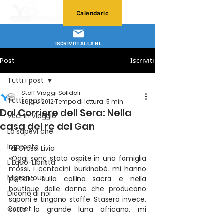
Calendario
ISCRIVITI ALLA NL
Post
Iscriviti
Tutti i post
Staff Viaggi Solidali
Tutti i post
26 giu 2012
Tempo di lettura: 5 min
Dal Corriere dell Sera: Nella
Voci in Viaggio
casa del re dei Gan
Lo sapevi che
Impronte
 di Grossi Livia
«Oggi sono stata ospite in una famiglia 
L'Equo-Librista
mossi, i contadini burkinabé, mi hanno 
Migrantour
portato sulla collina sacra e nella 
boutique delle donne che producono 
Dicono di noi
saponi e tingono stoffe. Stasera invece, 
Carnet
sotto la grande luna africana, mi 