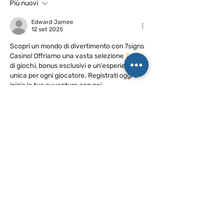
Più nuovi
Edward Jamee
12 set 2025
Scopri un mondo di divertimento con 7signs 
Casino! Offriamo una vasta selezione 
7signs
di giochi, bonus esclusivi e un'esperienza 
unica per ogni giocatore. Registrati oggi e 
inizia la tua avventura con noi.
Mi piace
Rispondi
James Mothee
28 ago 2025
Entra nel regno degli dei e rivendica la tua 
fortuna divina al Gate of Olympus Casino. 
Dove i mortali osano sfidare Zeus in 
persona e vincere tesori oltre 
Gate of 
Olympus slot demo
 ogni immaginazione. 
Ogni giro ti avvicina a ricchezze 
leggendarie che farebbero invidia agli dei 