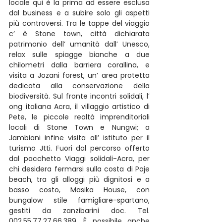
locale qui è la prima ad essere esclusa 
dal business e a subire solo gli aspetti 
più controversi. Tra le tappe del viaggio 
c’ è Stone town, città dichiarata 
patrimonio dell’ umanità dall’ Unesco, 
relax sulle spiagge bianche a due 
chilometri dalla barriera corallina, e 
visita a Jozani forest, un’ area protetta 
dedicata alla conservazione della 
biodiversità. Sul fronte incontri solidali, l’ 
ong italiana Acra, il villaggio artistico di 
Pete, le piccole realtà imprenditoriali 
locali di Stone Town e Nungwi; a 
Jambiani infine visita all’ istituto per il 
turismo Jtti. Fuori dal percorso offerto 
dal pacchetto Viaggi solidali-Acra, per 
chi desidera fermarsi sulla costa di Paje 
beach, tra gli alloggi più dignitosi e a 
basso costo, Masika House, con 
bungalow stile famigliare-spartano, 
gestiti da zanzibarini doc. Tel. 
002.55.77.27.66.389. È possibile anche 