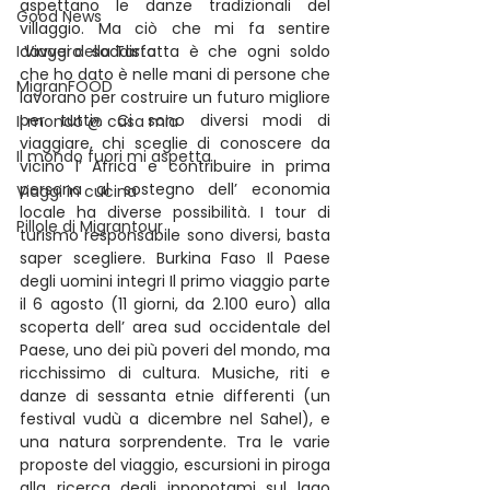
aspettano le danze tradizionali del 
Good News
villaggio. Ma ciò che mi fa sentire 
I Viaggi della Tarta
davvero soddisfatta è che ogni soldo 
che ho dato è nelle mani di persone che 
MigranFOOD
lavorano per costruire un futuro migliore 
per tutti». Ci sono diversi modi di 
Il mondo @ casa mia
viaggiare, chi sceglie di conoscere da 
Il mondo fuori mi aspetta
vicino l’ Africa e contribuire in prima 
persona al sostegno dell’ economia 
Viaggi in cucina
locale ha diverse possibilità. I tour di 
Pillole di Migrantour
turismo responsabile sono diversi, basta 
saper scegliere. Burkina Faso Il Paese 
degli uomini integri Il primo viaggio parte 
il 6 agosto (11 giorni, da 2.100 euro) alla 
scoperta dell’ area sud occidentale del 
Paese, uno dei più poveri del mondo, ma 
ricchissimo di cultura. Musiche, riti e 
danze di sessanta etnie differenti (un 
festival vudù a dicembre nel Sahel), e 
una natura sorprendente. Tra le varie 
proposte del viaggio, escursioni in piroga 
alla ricerca degli ippopotami sul lago 