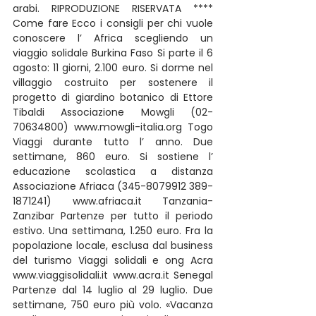
arabi. RIPRODUZIONE RISERVATA **** 
Come fare Ecco i consigli per chi vuole 
conoscere l’ Africa scegliendo un 
viaggio solidale Burkina Faso Si parte il 6 
agosto: 11 giorni, 2.100 euro. Si dorme nel 
villaggio costruito per sostenere il 
progetto di giardino botanico di Ettore 
Tibaldi Associazione Mowgli (02-
70634800) www.mowgli-italia.org Togo 
Viaggi durante tutto l’ anno. Due 
settimane, 860 euro. Si sostiene l’ 
educazione scolastica a distanza 
Associazione Afriaca (345-8079912 389-
1871241) www.afriaca.it Tanzania-
Zanzibar Partenze per tutto il periodo 
estivo. Una settimana, 1.250 euro. Fra la 
popolazione locale, esclusa dal business 
del turismo Viaggi solidali e ong Acra 
www.viaggisolidali.it www.acra.it Senegal 
Partenze dal 14 luglio al 29 luglio. Due 
settimane, 750 euro più volo. «Vacanza 