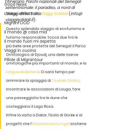
l’itinerario 
Parchi nazionali del Senegal 
Good News
settentrionale: il paradiso, a nord di 
I Viaggi della Tarta
Dakar
, offerto da 
Viaggi Solidali
 (
info@ 
viaggisolidali.it
).
MigranFOOD
Questo splendido viaggio di ecoturismo e 
Il mondo @ casa mia
turismo responsabile, tocca due tra le 
Il mondo fuori mi aspetta
più belle aree protette del Senegal: il Parco 
Viaggi in cucina
Ornitologico di Djoudj, una delle riserve 
Pillole di Migrantour
ornitologiche più importanti al mondo, e la 
Langue de Barbarie
. Ci sarà tempo per 
ammirare la spiaggia di 
Toubab Dialao
, 
incontrare le associazioni di Louga, fare 
una passeggiata tra le dune che 
costeggiano il Lago Rosa.
Infine la visita a Dakar, l’Isola di Gorée e ai 
progetti che l’
Associazione Sunugal
 sostiene 