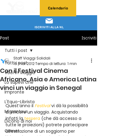
Calendario
ISCRIVITI ALLA NL
Post
Iscriviti
Tutti i post
Staff Viaggi Solidali
Tutti i post
16 mar 2012
Tempo di lettura: 1 min
Con il Festival Cinema
Voci in Viaggio
Africano, Asia e America Latina
Lo sapevi che
vinci un viaggio in Senegal
Impronte
L'Equo-Librista
Quest’anno il 
Festival
 vi dà la possibilità 
Migrantour
di vincere un viaggio. Acquistando 
infatti la 
tessera
 (che dà accesso a 
Dicono di noi
tutte le proiezioni) potrete partecipare 
Carnet
all’estrazione di un soggiorno per 