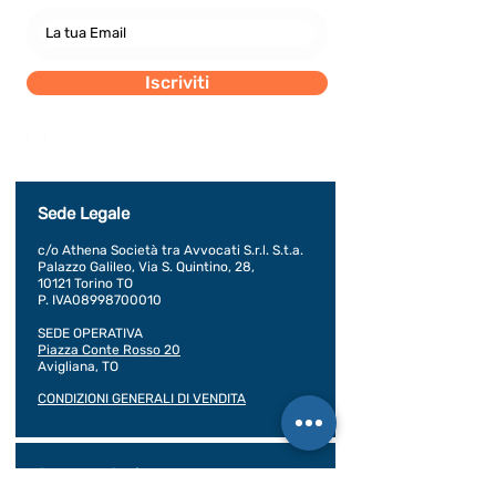
Iscriviti
Dichiaro di concedere i consenso al trattamento dei
miei dati personali secondo la regolamentazione
indicata nel documento di PRIVACY POLICY indicato
al seguente documento.
Visualizza termini d'uso
Sede Legale
c/o Athena Società tra Avvocati S.r.l. S.t.a.
Palazzo Galileo, Via S. Quintino, 28,
10121 Torino TO
P. IVA08998700010
SEDE OPERATIVA
Piazza Conte Rosso 20
Avigliana, TO
CONDIZIONI GENERALI DI VENDITA
Documentazione