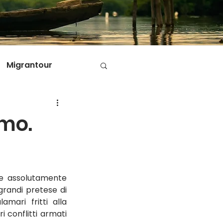
Migrantour
D
omo.
ole di Migrantour
e assolutamente 
randi pretese di 
mari fritti alla 
 conflitti armati 