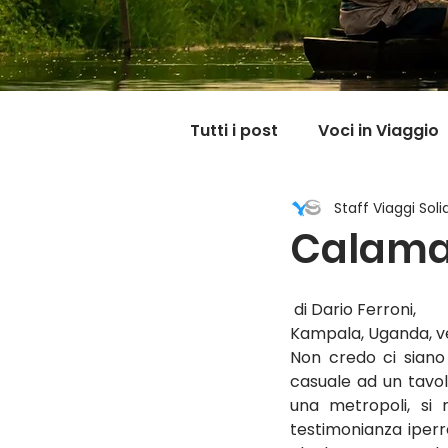
Tutti i post
Voci in Viaggio
Staff Viaggi Solid
Dicono di noi
Carnet
Calamar
Il mondo @ casa mia
 di Dario Ferroni,
Kampala, Uganda, v
Non credo ci siano
casuale ad un tavol
una metropoli, si r
testimonianza iperre