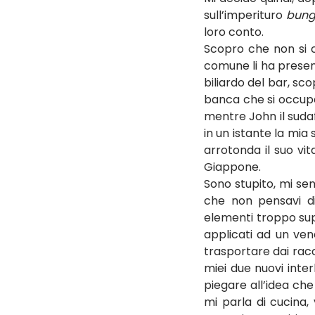
sull’imperituro 
bung
loro conto.
Scopro che non si c
comune li ha presen
biliardo del bar, sc
banca che si occupa
mentre John il suda
in un istante la mia 
arrotonda il suo vi
Giappone.
Sono stupito, mi sen
che non pensavi di
elementi troppo supe
applicati ad un ven
trasportare dai racco
miei due nuovi inte
piegare all’idea ch
mi parla di cucina,