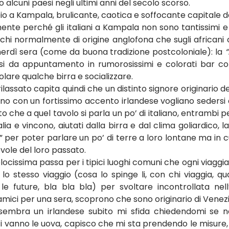
alcuni paesi negli ultimi anni del secolo scorso.
 a Kampala, brulicante, caotica e soffocante capitale d
te perché gli italiani a Kampala non sono tantissimi 
anchi normalmente di origine anglofona che sugli africani 
venerdì sera (come da buona tradizione postcoloniale): la 
“
si da appuntamento in rumorosissimi e colorati bar co
olare qualche birra e socializzare.
ilassato capita quindi che un distinto signore originario de
o con un fortissimo accento irlandese vogliano sedersi a
che a quel tavolo si parla un po’ di italiano, entrambi per 
alia e vincono, aiutati dalla birra e dal clima goliardico, l
h” per poter parlare un po’ di terre a loro lontane ma in 
ole del loro passato.
ocissima passa per i tipici luoghi comuni che ogni viaggia
lo stesso viaggio (cosa lo spinge li, con chi viaggia, qu
le future, bla bla bla) per svoltare incontrollata nel
i amici per una sera, scoprono che sono originario di Venezi
sembra un irlandese subito mi sfida chiedendomi se ne
ci vanno le uova, capisco che mi sta prendendo le misure