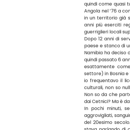
quindi come quasi tu
Angola nel ’76 a com
in un territorio già
anni più eserciti re
guerriglieri locali s
Dopo 12 anni di serv
paese e stanco di un 
Namibia ha deciso di
quindi passato 6 ann
esattamente come i
settore) in Bosnia e
io frequentavo il li
culturali, non so nu
Non so da che parte
dai Cetnici? Ma è d
In pochi minuti, se
aggrovigliati, sangui
del 20esimo secolo
stava parlando di c