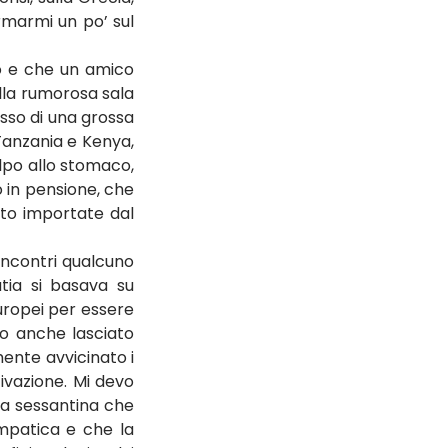
marmi un po’ sul 
o e che un amico 
la rumorosa sala 
sso di una grossa 
anzania e Kenya, 
po allo stomaco, 
 in pensione, che 
to importate dal 
incontri qualcuno 
ia si basava su 
uropei per essere 
o anche lasciato 
ente avvicinato i 
vazione. Mi devo 
a sessantina che 
mpatica e che la 