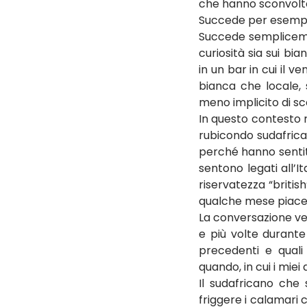
che hanno sconvolto 
Succede per esempio
Succede semplicemen
curiosità sia sui bi
in un bar in cui il 
bianca che locale, 
meno implicito di sc
In questo contesto r
rubicondo sudafrican
perché hanno sentito 
sentono legati all’It
riservatezza “britis
qualche mese piacev
La conversazione vel
e più volte durante 
precedenti e quali 
quando, in cui i mie
Il sudafricano che 
friggere i calamari 