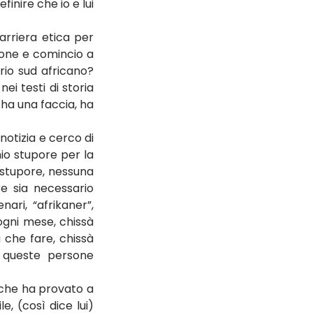
nire che io e lui 
rriera etica per 
ione e comincio a 
io sud africano? 
ei testi di storia 
ha una faccia, ha 
otizia e cerco di 
io stupore per la 
stupore, nessuna 
e sia necessario 
ri, “afrikaner”, 
ogni mese, chissà 
 che fare, chissà 
 queste persone 
che ha provato a 
, (così dice lui) 