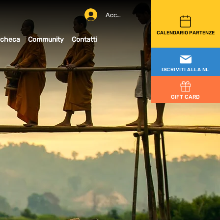
Accedi
CALENDARIO PARTENZE
checa
Community
Contatti
ISCRIVITI ALLA NL
GIFT CARD