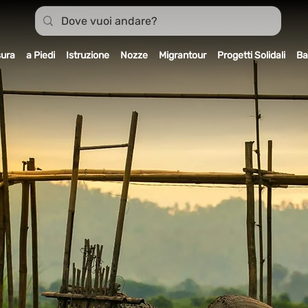
sura
a Piedi
Istruzione
Nozze
Migrantour
Progetti Solidali
Ba