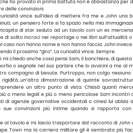
che ho provato in prima battuta non è abbastanza per defi
 delle convinzioni.
uriosità vince sull’idea di mettere fra me e John una ba
nuti, un pensiero forte si fa spazio nella mia immaginaz
ricapita di star seduto ad un tavolo con un ex mercenar
i solito incroci nei reportage o nei libri sull’attualità o n
uel caso non hanno nome e non hanno faccia. John invece 
endo il prossimo “giro”. La curiosità vince. Sempre.
mi chiedo anche cosa pensi Sam, il banchiere, di questa n
rfia o segnale nel suo parlare che lo avvicini a me al m
tro compagno di bevute. Purtroppo, non colgo nessuno 
igidità…un’altra dimostrazione di quante sovrastruttur
endere un altro punto di vista. Chissà quanti mercena
 più o meno legali e più o meno pericolose Sam incontri 
 di agenzie governative occidentali o cinesi lui abbia a
e sue convinzioni più intime quando si rapporta con
e al tavolo e mi lascio trasportare dal racconto di John 
pe Town ma la carriera militare gli è sembrata più facile