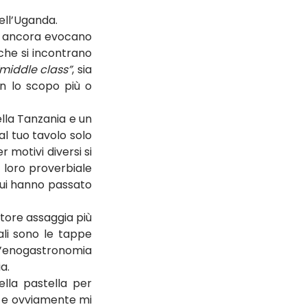
ell’Uganda.
e ancora evocano 
che si incontrano 
middle class”
, sia 
n lo scopo più o 
lla Tanzania e un 
l tuo tavolo solo 
motivi diversi si 
a loro proverbiale 
cui hanno passato 
tore assaggia più 
ali sono le tappe 
l’enogastronomia 
a.
lla pastella per 
, e ovviamente mi 