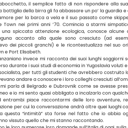
bocchetto, il semplice fatto di non rispondere alla s
 bottiglia della birra gli fa abbassare un po’ la guardia e 
amore per la barca a vela e il suo passato come skipper
pe Town nei primi anni ’70. Comincia a starmi simpati
 una spiccata attenzione ecologica, conosce alcune 
laguna accanto alla quale sono cresciuto (ad esemp
evo dei piccoli granchi) e le ricontestualizza nel suo o
 e Port Elisabeth.
Tanzaniano invece mi racconta dei suoi lunghi soggiorni 
erso durante i suoi studi di economia in Yugoslavia voluti e
socialista, per tutti gli studenti che avrebbero costruito 
evano andare a conoscere i loro colleghi cresciuti all’ombra
 mi parla di Belgrado e Dubrovnik come se avesse preso 
aneo e io mi sento quasi obbligato a incalzarlo con qualc
entrambi piace raccontarmi delle loro avventure, real
zione per cui la conversazione andrà oltre quei luoghi co
questa “intimità” sta forse nel fatto che io abbia ogg
no vissuto quello che mi stanno raccontando.
o le loro numerose loro domande sull’Italia di oggi, sulla cr