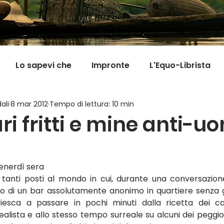
Lo sapevi che
Impronte
L'Equo-Librista
ali
8 mar 2012
Tempo di lettura: 10 min
Good News
I Viaggi della Tarta
MigranFOO
i fritti e mine anti-u
Il mondo fuori mi aspetta
Viaggi in cucina
Pill
enerdì sera
 tanti posti al mondo in cui, durante una conversazion
o di un bar assolutamente anonimo in quartiere senza g
iesca a passare in pochi minuti dalla ricetta dei cala
alista e allo stesso tempo surreale su alcuni dei peggiori