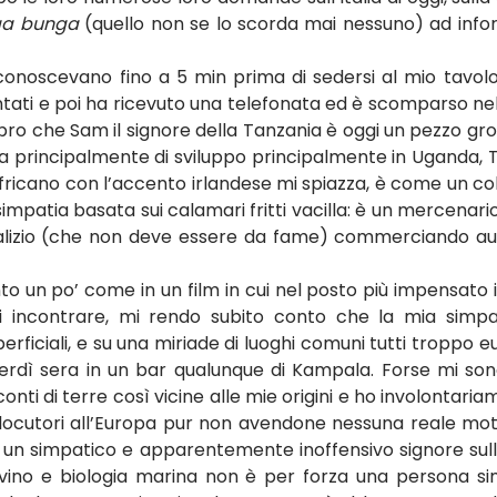
a bunga
 (quello non se lo scorda mai nessuno) ad infor
onoscevano fino a 5 min prima di sedersi al mio tavol
tati e poi ha ricevuto una telefonata ed è scomparso nel
opro che Sam il signore della Tanzania è oggi un pezzo gro
 principalmente di sviluppo principalmente in Uganda, T
fricano con l’accento irlandese mi spiazza, è come un col
simpatia basata sui calamari fritti vacilla: è un mercenario
talizio (che non deve essere da fame) commerciando au
to un po’ come in un film in cui nel posto più impensato 
 incontrare, mi rendo subito conto che la mia simpat
rficiali, e su una miriade di luoghi comuni tutti troppo e
erdì sera in un bar qualunque di Kampala. Forse mi son
nti di terre così vicine alle mie origini e ho involontariam
rlocutori all’Europa pur non avendone nessuna reale moti
e un simpatico e apparentemente inoffensivo signore sull
 vino e biologia marina non è per forza una persona si