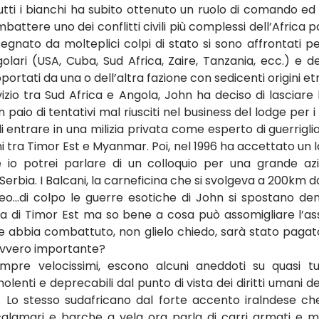
tti i bianchi ha subito ottenuto un ruolo di comando ed è
battere uno dei conflitti civili più complessi dell’Africa p
 segnato da molteplici colpi di stato si sono affrontati pe
golari (USA, Cuba, Sud Africa, Zaire, Tanzania, ecc.) e de
upportati da una o dell’altra fazione con sedicenti origini et
izio tra Sud Africa e Angola, John ha deciso di lasciare l
paio di tentativi mal riusciti nel business del lodge per i t
 entrare in una milizia privata come esperto di guerriglia 
i tra Timor Est e Myanmar. Poi, nel 1996 ha accettato un l
o potrei parlare di un colloquio per una grande azi
 Serbia. I Balcani, la carneficina che si svolgeva a 200km d
ceo…di colpo le guerre esotiche di John si spostano dent
lla di Timor Est ma so bene a cosa può assomigliare l’ass
 abbia combattuto, non glielo chiedo, sarà stato pagato
avvero importante?
mpre velocissimi, escono alcuni aneddoti su quasi tutti
nolenti e deprecabili dal punto di vista dei diritti umani de
. Lo stesso sudafricano dal forte accento iralndese ch
alamari e barche a vela ora parla di carri armati e m