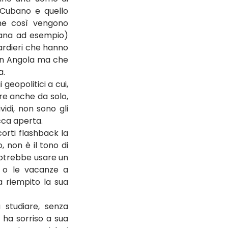
 Cubano e quello 
he così vengono 
cana ad esempio) 
ardieri che hanno 
in Angola ma che 
a.
eopolitici a cui, 
re anche da solo, 
idi, non sono gli 
cca aperta.
orti flashback la 
non è il tono di 
potrebbe usare un 
 o le vacanze a 
a riempito la sua 
studiare, senza 
ha sorriso a sua 