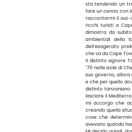
sta tendendo un tra
fare un cenno con la
raccontarmi il suo 
ricchi turisti a Ca
dimostra da subito
ambientali della 
dell’esagerato preli
che va da Cape Town
Il distinto signore 
’70 nelle isole di Ch
suo governo, allora 
e che per quello dov
distinto tanzaniano
lasciare il Mediterr
mi accorgo che ad 
creando quella situa
cose che determina 
avevano quando han
Mi decido quindi, dop