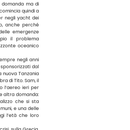
ua domanda ma di 
comincia quindi a 
 negli yacht dei 
co, anche perché 
delle emergenze 
io il problema 
rizzonte oceanico 
sempre negli anni 
 sponsorizzati dal 
la nuova Tanzania 
 di Tito. Sam, il 
l’aereo ieri per 
he altra domanda: 
izzo che si sta 
muni, e una delle 
i l’età che loro 
isi, sulla Grecia, 