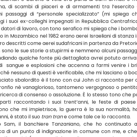
ana, di scambi di piaceri e di armamenti tra l’esercito
ni passaggi di “personale specializzato” (mi spiega c
i i suoi ex-colleghi impegnati in Repubblica Centrafri
oi datori di lavoro, con tono serafico mi spiega che i bomb
n Mozambico nel 1982 erano aerei Israeliani di stanza 
o descritti come aerei sudafricani in partenza da Pretori
ono le sue storie a stupirmi e nemmeno alcuni passaggi g
diando qualche fonte più dettagliata avrei potuto arriva
i  sangue e esplosioni che accenna a farmi venire i briv
hé nessuno di questi è verificabile, che mi lasciano a bo
ciato sbalordito è il tono con cui John ci racconta per c
tronfio nè vanaglorioso, tantomeno vergognoso o pentito, 
ricerca di consenso o assoluzione. È lo stesso tono che 
parti raccontando i suoi trent’anni, le feste di paese
tono che mi impietrisce, la guerra è la sua normalità, h
ni, è stato il suo 
tran tran
 e come tale ce lo racconta.
 Sam, il banchiere Tanzaniano, che ho continuato a 
rca di un punto di indignazione in comune con me, e che 