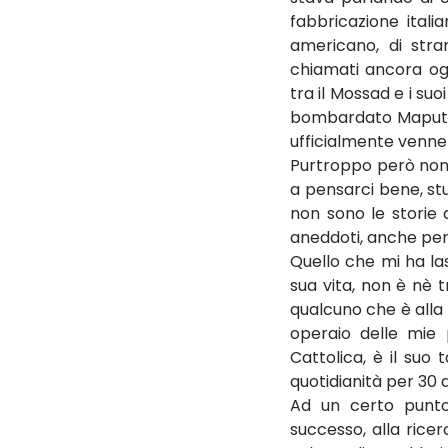
fabbricazione itali
americano, di stra
chiamati ancora ogg
tra il Mossad e i su
bombardato Maputo i
ufficialmente venner
Purtroppo però non s
a pensarci bene, stu
non sono le storie d
aneddoti, anche perc
Quello che mi ha las
sua vita, non è nè 
qualcuno che è alla 
operaio delle mie 
Cattolica, è il suo 
quotidianità per 30 an
Ad un certo punto
successo, alla rice