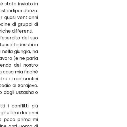
 stato inviato in 
ost indipendenza: 
r quasi vent’anni 
cine di gruppi di 
niche differenti.
’esercito del suo 
uristi tedeschi in 
nella giungla, ha 
avoro (e ne parla 
enda del nostro 
a casa mia finchè 
ro i miei confini 
edio di Sarajevo. 
 dagli Ustasha o 
 i conflitti più 
gli ultimi decenni 
e poco prima mi 
ine anti-uomo di 