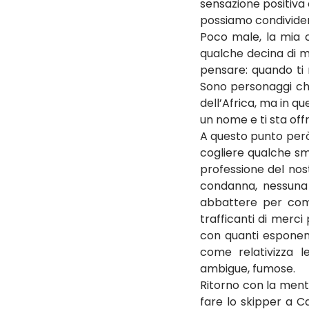
sensazione positiva 
possiamo condividere
Poco male, la mia c
qualche decina di mi
pensare: quando ti 
Sono personaggi che d
dell’Africa, ma in q
un nome e ti sta offr
A questo punto però 
cogliere qualche smo
professione del nos
condanna, nessuna r
abbattere per compr
trafficanti di merci
con quanti esponenti
come relativizza l
ambigue, fumose.
Ritorno con la ment
fare lo skipper a Ca