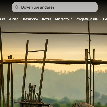
sura
a Piedi
Istruzione
Nozze
Migrantour
Progetti Solidali
Ba