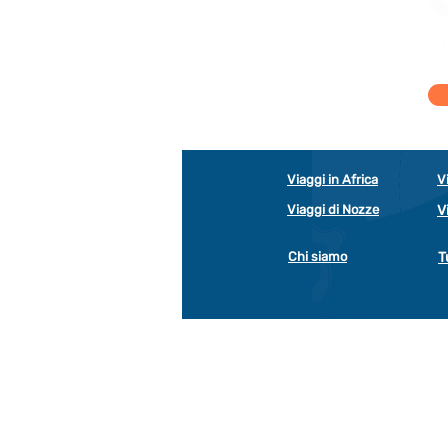
Viaggi in Africa
V
Viaggi di Nozze
V
Chi siamo
T