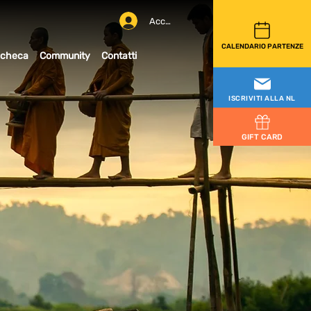
Accedi
CALENDARIO PARTENZE
checa
Community
Contatti
ISCRIVITI ALLA NL
GIFT CARD