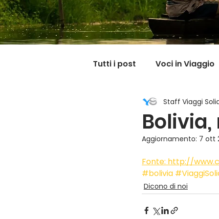
Tutti i post
Voci in Viaggio
Staff Viaggi Solid
Dicono di noi
Carnet
Bolivia
Aggiornamento:
7 ott
Il mondo @ casa mia
Fonte: http://www.
#bolivia
#ViaggiSoli
Dicono di noi