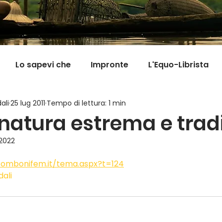
Lo sapevi che
Impronte
L'Equo-Librista
ali
25 lug 2011
Tempo di lettura: 1 min
Good News
I Viaggi della Tarta
MigranFOO
, natura estrema e trad
 2022
Il mondo fuori mi aspetta
Viaggi in cucina
Pill
combonifem.it/tema.aspx?t=124
dali