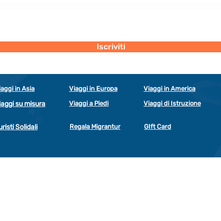
Dichiaro di concedere i consenso al trattamento dei miei dati personali
secondo la regolamentazione indicata nel documento di PRIVACY POLICY
indicato al seguente documento.
Visualizza termini d'uso
Iscriviti
iaggi in Asia
Viaggi in Europa
Viaggi in America
iaggi su misura
Viaggi a Piedi
Viaggi di Istruzione
uristi Solidali
Regala Migrantur
GIft Card