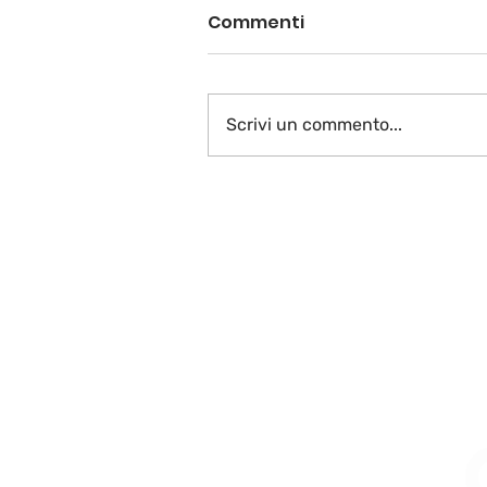
Commenti
Scrivi un commento...
A voi la parola…