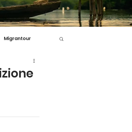
Migrantour
D
izione
ole di Migrantour