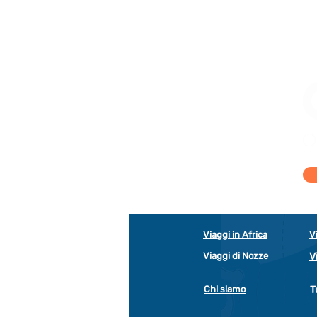
Viaggi in Africa
V
Viaggi di Nozze
V
Chi siamo
T