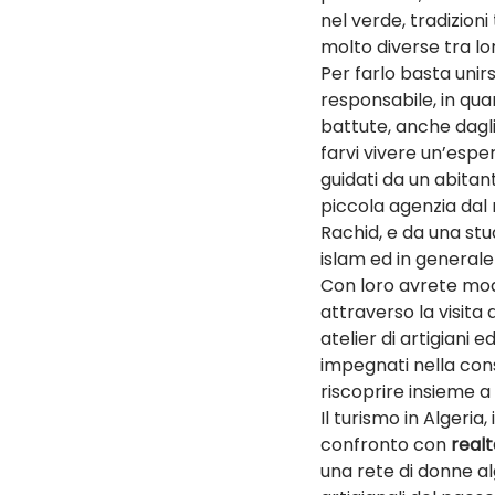
nel verde, tradizioni
molto diverse tra lo
Per farlo basta unirs
responsabile, in qua
battute, anche dagli
farvi vivere un’esper
guidati da un abitan
piccola agenzia dal
Rachid, e da una st
islam ed in generale
Con loro avrete modo 
attraverso la visita
atelier di artigiani 
impegnati nella cons
riscoprire insieme a 
Il turismo in Algeri
confronto con 
real
una rete di donne al