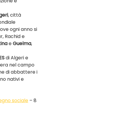
izione e 
geri
, città 
ondiale 
dove ogni anno si 
r, Rachid e 
ina
 e 
Guelma
, 
ES
 di Algeri e 
opera nel campo 
e di abbattere i 
no nativi e 
pegno sociale
 – 8 