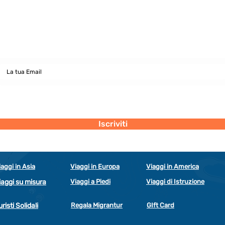
Newsletter
abbonati e rimani sempre aggiornato nostre novità
Dichiaro di concedere i consenso al trattamento dei miei dati personali
secondo la regolamentazione indicata nel documento di PRIVACY POLICY
indicato al seguente documento.
Visualizza termini d'uso
Iscriviti
iaggi in Asia
Viaggi in Europa
Viaggi in America
iaggi su misura
Viaggi a Piedi
Viaggi di Istruzione
uristi Solidali
Regala Migrantur
GIft Card