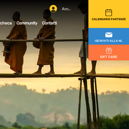
Accedi
CALENDARIO PARTENZE
checa
Community
Contatti
ISCRIVITI ALLA NL
GIFT CARD