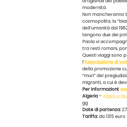
artigianali del paes
modernità.
Non mancheranno tap
cosmopolita, la “bia
dell’umanità dal 1982
tengono due dei princ
Paola vi accompagne
tra resti romani, pon
Questi viaggi sono p
l’
Associazione di vo
della promozione cul
“muri” del pregiudizi
migranti, a cui è dev
Per informazioni: 
www
Algeria 
– 
Algeri e Nu
gg
Date di partenza: 
27
Tariffa: 
da 1315 euro