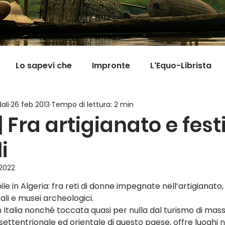
Lo sapevi che
Impronte
L'Equo-Librista
ali
26 feb 2013
Tempo di lettura: 2 min
Good News
I Viaggi della Tarta
MigranFOO
| Fra artigianato e fest
i
Il mondo fuori mi aspetta
Viaggi in cucina
Pill
 2022
le in Algeria: fra reti di donne impegnate nell’artigianato
cali e musei archeologici.
Italia nonché toccata quasi per nulla dal turismo di massa, 
 settentrionale ed orientale di questo paese, offre luoghi n