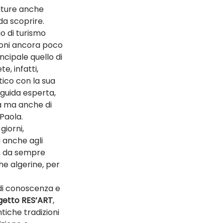
ulture anche 
a scoprire. 
o di turismo 
zioni ancora poco 
cipale quello di 
, infatti, 
ico con la sua 
guida esperta, 
a ma anche di 
Paola.
giorni, 
 anche agli 
le, da sempre 
he algerine, per 
 di conoscenza e 
getto RES’ART
, 
tiche tradizioni 