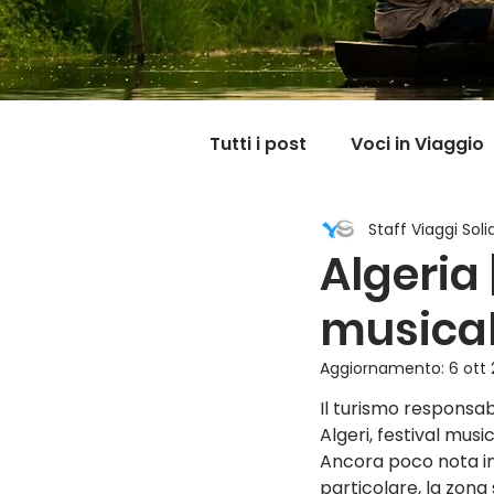
Tutti i post
Voci in Viaggio
Staff Viaggi Solid
Dicono di noi
Carnet
Algeria 
musical
Il mondo @ casa mia
Aggiornamento:
6 ott
Il turismo responsabi
Algeri, festival musi
Ancora poco nota in 
particolare, la zona