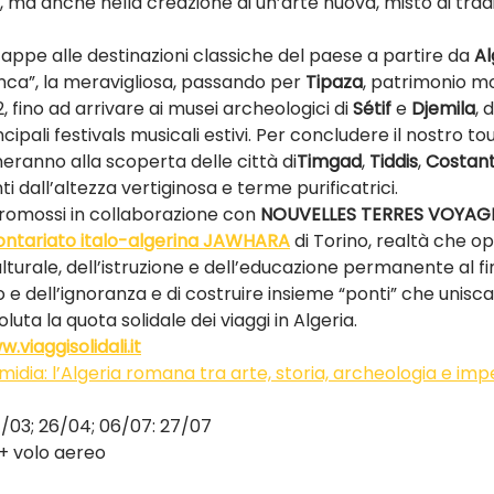
e, ma anche nella creazione di un’arte nuova, misto di trad
pe alle destinazioni classiche del paese a partire da 
Al
nca”, la meravigliosa, passando per 
Tipaza
, patrimonio m
, fino ad arrivare ai musei archeologici di 
Sétif
 e 
Djemila
, 
ipali festivals musicali estivi. Per concludere il nostro tou
ranno alla scoperta delle città di
Timgad
, 
Tiddis
, 
Costant
ti dall’altezza vertiginosa e terme purificatrici.
romossi in collaborazione con 
NOUVELLES TERRES VOYAG
lontariato italo-algerina JAWHARA
di Torino, realtà che 
turale, dell’istruzione e dell’educazione permanente al fin
o e dell’ignoranza e di costruire insieme “ponti” che unisca
oluta la quota solidale dei viaggi in Algeria.
.viaggisolidali.it
midia: l’Algeria romana tra arte, storia, archeologia e im
/03; 26/04; 06/07: 27/07
 + volo aereo