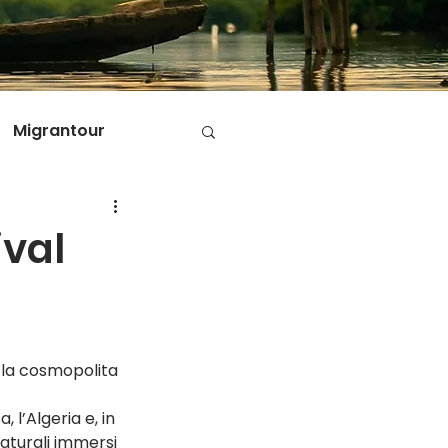
Migrantour
D
ival
ole di Migrantour
, la cosmopolita 
l’Algeria e, in 
aturali immersi 