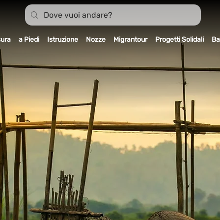
sura
a Piedi
Istruzione
Nozze
Migrantour
Progetti Solidali
Ba