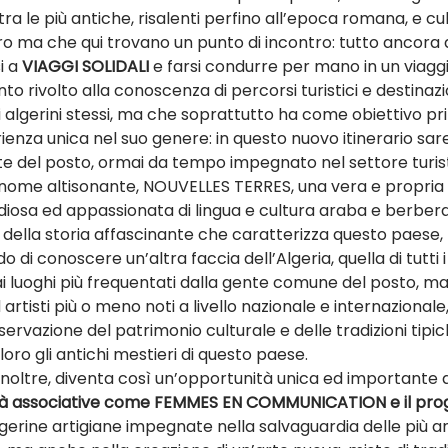
 tra le più antiche, risalenti perfino all’epoca romana, e c
ro ma che qui trovano un punto di incontro: tutto ancora d
i a 
VIAGGI SOLIDALI
 e farsi condurre per mano in un viaggi
nto rivolto alla conoscenza di percorsi turistici e destina
 algerini stessi, ma che soprattutto ha come obiettivo prin
ienza unica nel suo genere: in questo nuovo itinerario sarete
te del posto, ormai da tempo impegnato nel settore turist
 nome altisonante, NOUVELLES TERRES, una vera e propria 
udiosa ed appassionata di lingua e cultura araba e berber
 della storia affascinante che caratterizza questo paese, 
di conoscere un’altra faccia dell’Algeria, quella di tutti i 
 ai luoghi più frequentati dalla gente comune del posto, ma
ed artisti più o meno noti a livello nazionale e internaziona
ervazione del patrimonio culturale e delle tradizioni tipic
loro gli antichi mestieri di questo paese.
a, inoltre, diventa così un’opportunità unica ed importante
tà associative come FEMMES EN COMMUNICATION e il pro
gerine artigiane impegnate nella salvaguardia delle più an