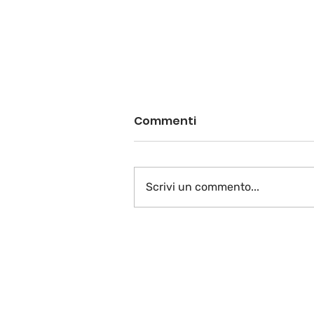
Commenti
Scrivi un commento...
A voi la parola…