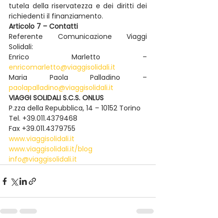
tutela della riservatezza e dei diritti dei 
richiedenti il finanziamento.
Articolo 7 – Contatti
Referente Comunicazione Viaggi 
Solidali:
Enrico Marletto – 
enricomarletto@viaggisolidali.it
Maria Paola Palladino – 
paolapalladino@viaggisolidali.it
VIAGGI SOLIDALI S.C.S. ONLUS
P.zza della Repubblica, 14 – 10152 Torino
Tel. +39.011.4379468
Fax +39.011.4379755
www.viaggisolidali.it
www.viaggisolidali.it/blog
info@viaggisolidali.it