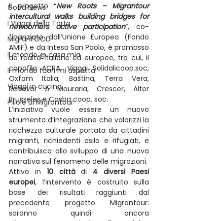
Il progetto “
New Roots – Migrantour 
Good News
intercultural walks building bridges for 
I Viaggi della Tarta
newcomers active participation
”, co-
finanziato dall’Unione Europea (Fondo 
MigranFOOD
AMIF) e da Intesa San Paolo, è promosso 
Il mondo @ casa mia
da realtà italiane ed europee, tra cui, il 
capofila ACRA, Viaggi Solidalicoop.soc, 
Il mondo fuori mi aspetta
Oxfam Italia, Baština, Terra Vera, 
Viaggi in cucina
Renovar A Mouraria, Crescer, Alter 
Brusseles e Casba coop. soc.
Pillole di Migrantour
L’iniziativa vuole essere un nuovo 
strumento d’integrazione che valorizzi la 
ricchezza culturale portata da cittadini 
migranti, richiedenti asilo e rifugiati, e 
contribuisca allo sviluppo di una nuova 
narrativa sul fenomeno delle migrazioni.
Attivo in 
10 città
 di 
4 diversi Paesi 
europei
, l’intervento è costruito sulla 
base dei risultati raggiunti dal 
precedente progetto Migrantour: 
saranno quindi ancora 