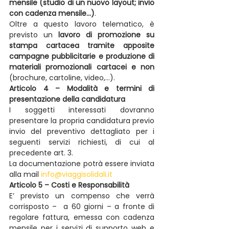
mensile (studio di un nuovo layout; invio 
con cadenza mensile…)
.
Oltre a questo lavoro telematico, è 
previsto un 
lavoro di promozione su 
stampa cartacea tramite apposite 
campagne pubblicitarie e produzione di 
materiali promozionali cartacei e non
(brochure, cartoline, video,…).
Articolo 4 – Modalità e termini di 
presentazione della candidatura
I soggetti interessati dovranno 
presentare la propria candidatura previo 
invio del preventivo dettagliato per i 
seguenti servizi richiesti, di cui al 
precedente art. 3.
La documentazione potrà essere inviata 
alla mail 
info@viaggisolidali.it
Articolo 5 – Costi e Responsabilità
E’ previsto un compenso che verrà 
corrisposto –  a 60 giorni – a fronte di 
regolare fattura, emessa con cadenza 
mensile per i servizi di supporto web e 