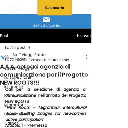
Calendario
ISCRIVITI ALLA NL
Post
Iscriviti
Tutti i post
Staff Viaggi Solidali
Tutti i post
1 feb 2018
Tempo di lettura: 3 min
A.A.A. cercasi agenzia di
Voci in Viaggio
comunicazione per il Progetto
Lo sapevi che
NEW ROOTS!!!
Impronte
Call per la selezione di agenzia di 
comunicazione nell’ambito del Progetto 
L'Equo-Librista
NEW ROOTS
Migrantour
“
New Roots – Migrantour intercultural 
walks building bridges for newcomers 
Dicono di noi
active participation
”
Carnet
Articolo 1 – Premessa