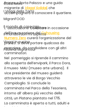
Pranzo a Porta Palazzo e una guida 
Good News
migrante di 
Viaggi Solidali
,
 che 
I Viaggi della Tarta
accompagnerà a conoscere il quartiere.
MigranFOOD
Il mondo @ casa mia
L’ associazione 
CoAbitare
 in occasione 
dell’inaugurazione del 
Cohousing 
Il mondo fuori mi aspetta
Numero Zero
 curerà l’organizzazione del 
Viaggi in cucina
pranzo. Si deve portare qualcosa da 
mangiare  da condividere con gli altri 
Pillole di Migrantour
camminatori.
Nel  pomeriggio si riprende il cammino 
allo scoperta dell’envipark, il Parco Dora, 
il museo  MAU (museo arte urbana).  Il 
vice presidente del museo guiderà 
attraverso le vie di Borgo Vecchio 
Campidoglio. Si conclude la 
camminata nel Parco della Tesoriera, 
intorno all’ albero più vecchio della 
città, un Platano piantato nel 1715.
La camminata è aperta a tutti, adulti e 