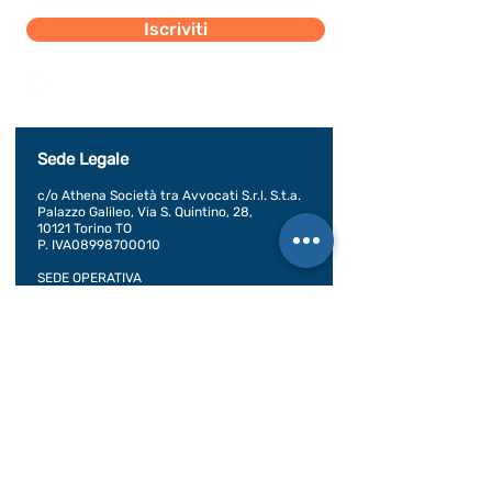
Iscriviti
Dichiaro di concedere i consenso al trattamento dei
miei dati personali secondo la regolamentazione
indicata nel documento di PRIVACY POLICY indicato
al seguente documento.
Visualizza termini d'uso
Sede Legale
c/o Athena Società tra Avvocati S.r.l. S.t.a.
Palazzo Galileo, Via S. Quintino, 28,
10121 Torino TO
P. IVA08998700010
SEDE OPERATIVA
Piazza Conte Rosso 20
Avigliana, TO
CONDIZIONI GENERALI DI VENDITA
Documentazione
BILANCIO SOCIALE 2020
BILANCIO SOCIALE 2021