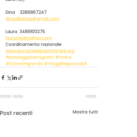
Dina    3286867247  
dinaalberizia@gmail.com
Laura  3489100275   
laurarag@yahoo.com
Coordinamento nazionale  
www.giornatadelcamminare.org
#passeggiatemigranti
#torino
#torinomigranda
#ViaggiResponsabili
Mostra tutti
Post recenti