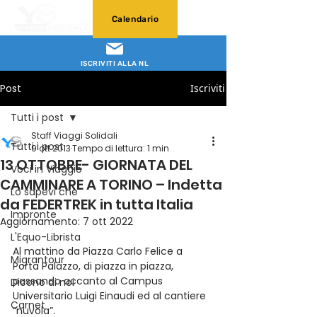
Calendario
ISCRIVITI ALLA NL
Post
Iscriviti
Tutti i post
Staff Viaggi Solidali
Tutti i post
9 ott 2013
Tempo di lettura: 1 min
13 OTTOBRE- GIORNATA DEL
Voci in Viaggio
CAMMINARE A TORINO – Indetta
Lo sapevi che
da FEDERTREK in tutta Italia
Impronte
Aggiornamento:
7 ott 2022
L'Equo-Librista
Al mattino da Piazza Carlo Felice a 
Migrantour
Porta Palazzo, di piazza in piazza, 
passando accanto al Campus 
Dicono di noi
Universitario Luigi Einaudi ed al cantiere 
Carnet
“nuvola”.