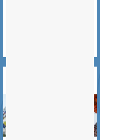
Supporto medico, educazione e
prevenzione sanitaria sostegno allo
studio di molte famiglie a Kirtipur e nella
regione del Khumbu
Scopri di più
Associazione di
volontariato nepalese
NEPAL