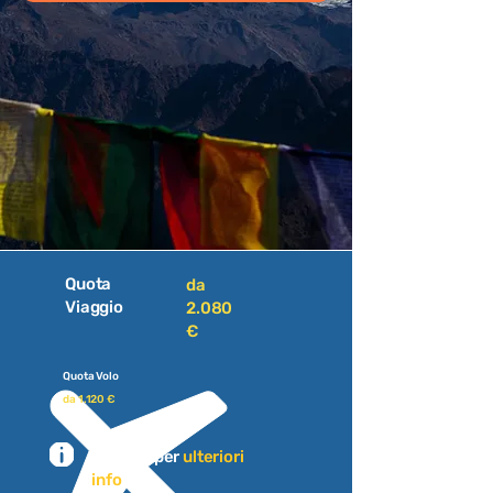
Quota
da
Viaggio
2.080
€
Quota Volo
da 1.120 €
Scrivici per
ulteriori
info