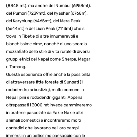
(8848 mt), ma anche del Numbur (6958mt),
del Pumori (7239mt), del Kyashar (6768m),
del Karyolung (6465mt), del Mera Peak
(6644mt) e del Lixin Peak (7113mt) che si
trova in Tibet e di altre innumerevoli e
bianchissime cime, nonché di uno scorcio
mozzafiato dello stile di vita rurale di diversi
gruppi etnici del Nepal come Sherpa, Magar
e Tamang.
Questa esperienza offre anche la possibilità
di attraversare fitte foreste di Sunpati (il
rododendro arbustizio), molto comune in
Nepal, pini e rododendri giganti. Appena
oltrepassati i 3000 mt invece cammineremo
in praterie pascolate da Yak e Nak e altri
animali domestici e incontreremo molti
contadini che lavorano nei loro campi
immersi in un bellissimo paesaggio con le