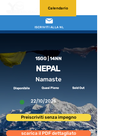
Calendario
ISCRIVITI ALLA NL
15GG | 14NN
NEPAL
Namaste
Quasi Pieno
Sold Out
Disponibile
22/10/2026
Preiscriviti senza impegno
scarica il PDF dettagliato