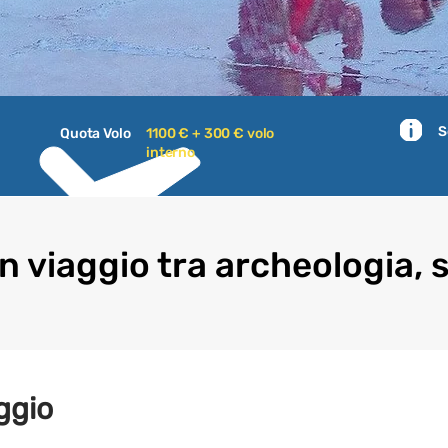
S
Quota Volo
1100 € + 300 € volo
interno
in viaggio tra archeologia, 
ggio