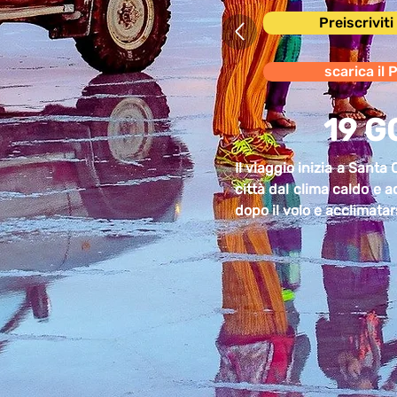
Preiscrivit
scarica il 
19 G
Il viaggio inizia a Santa 
città dal clima caldo e a
dopo il volo e acclimata