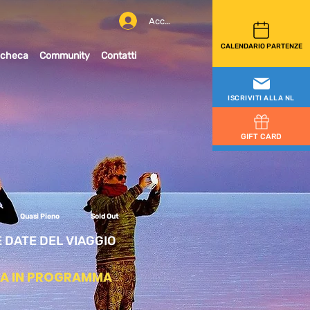
Accedi
CALENDARIO PARTENZE
checa
Community
Contatti
ISCRIVITI ALLA NL
GIFT CARD
GIFT CARD
ISCRIVITI ALLA NL
Quasi Pieno
Sold Out
E DATE DEL VIAGGIO
TA IN PROGRAMMA