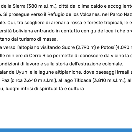
 de la Sierra (380 m s.l.m.), città dal clima caldo e accoglient
 Si prosegue verso il Refugio de los Volcanes, nel Parco Na
e. Qui, tra scogliere di arenaria rossa e foreste tropicali, le
versità boliviana entrando in contatto con guide locali che 
ntano dal turismo di massa.
le verso l’altopiano visitando Sucre (2.790 m) e Potosí (4.090 
lle miniere di Cerro Rico permette di conoscere da vicino la 
ndizioni di lavoro e sulla storia dell’estrazione coloniale.
Salar de Uyuni e le lagune altipianiche, dove paesaggi irreali s
az (circa 3.640 m s.l.m.), al lago Titicaca (3.810 m s.l.m.), al
, luoghi intrisi di spiritualità e cultura