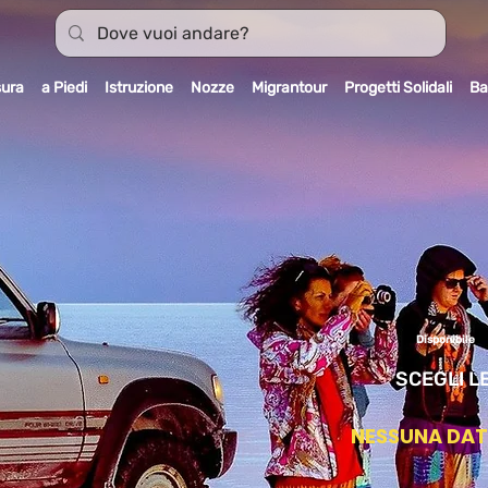
sura
a Piedi
Istruzione
Nozze
Migrantour
Progetti Solidali
Ba
Disponibile
SCEGLI L
NESSUNA DA