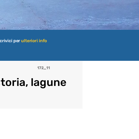
crivici per
ulteriori info
172_11
storia, lagune