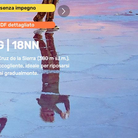
i senza impegno
PDF dettagliato
G | 18NN
Cruz de la Sierra (380 m s.l.m.),
ccogliente, ideale per riposarsi
rsi gradualmente.