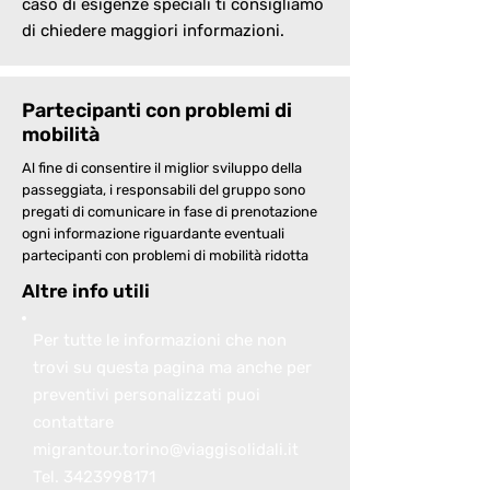
caso di esigenze speciali ti consigliamo
di chiedere maggiori informazioni.
Partecipanti con problemi di
mobilità
Al fine di consentire il miglior sviluppo della
passeggiata, i responsabili del gruppo sono
pregati di comunicare in fase di prenotazione
ogni informazione riguardante eventuali
partecipanti con problemi di mobilità ridotta
Altre info utili
Per tutte le informazioni che non
trovi su questa pagina ma anche per
preventivi personalizzati puoi
contattare
migrantour.torino@viaggisolidali.it
Tel.
3423998171