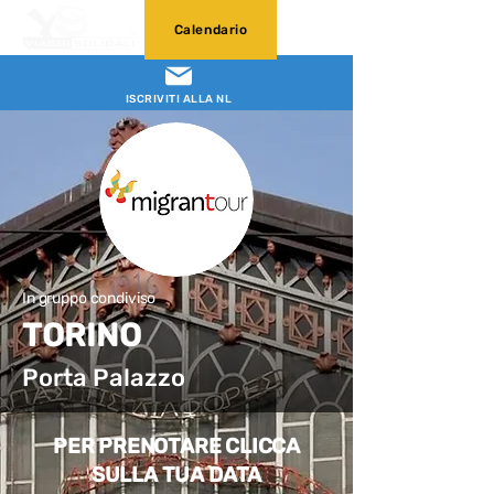
Calendario
ISCRIVITI ALLA NL
In gruppo condiviso
TORINO
Porta Palazzo
PER PRENOTARE CLICCA
SULLA TUA DATA