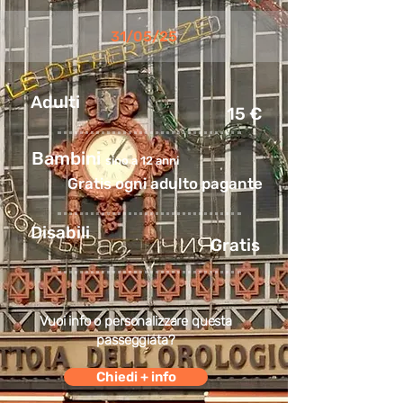
31/05/25
Adulti
15 €
Bambini
sino a 12 anni
Gratis ogni adulto pagante
Disabili
Gratis
Vuoi info o personalizzare questa
passeggiata?
Chiedi + info