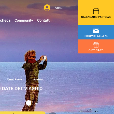
Accedi
CALENDARIO PARTENZE
checa
Community
Contatti
ISCRIVITI ALLA NL
GIFT CARD
Quasi Pieno
Sold Out
E DATE DEL VIAGGIO
-
-