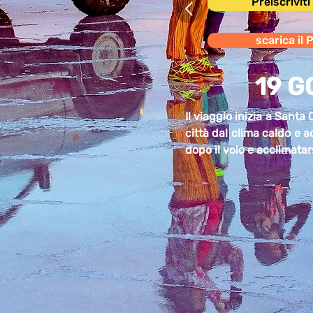
Preiscrivit
scarica il 
19 G
Il viaggio inizia a Santa 
città dal clima caldo e a
dopo il volo e acclimata