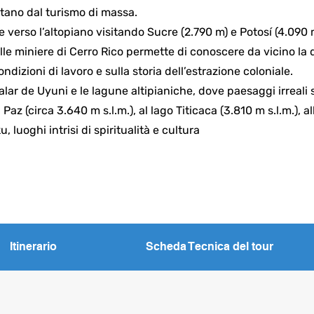
ntano dal turismo di massa.
le verso l’altopiano visitando Sucre (2.790 m) e Potosí (4.090 
lle miniere di Cerro Rico permette di conoscere da vicino la 
ndizioni di lavoro e sulla storia dell’estrazione coloniale.
Salar de Uyuni e le lagune altipianiche, dove paesaggi irreali s
az (circa 3.640 m s.l.m.), al lago Titicaca (3.810 m s.l.m.), al
, luoghi intrisi di spiritualità e cultura
Itinerario
Scheda Tecnica del tour