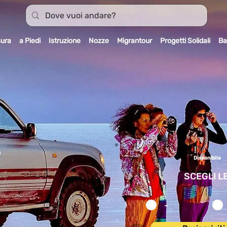
sura
a Piedi
Istruzione
Nozze
Migrantour
Progetti Solidali
Ba
Disponibile
SCEGLI L
-