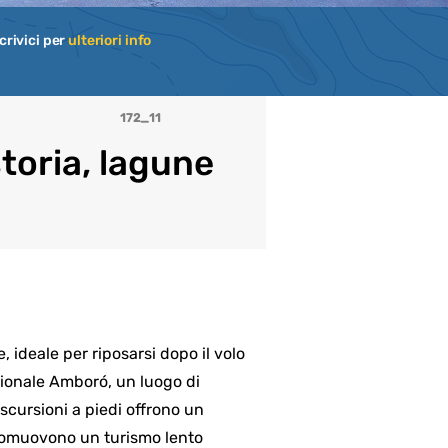
crivici per
ulteriori info
172_11
storia, lagune
e, ideale per riposarsi dopo il volo
zionale Amboró, un luogo di
 escursioni a piedi offrono un
promuovono un turismo lento