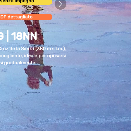
i senza impegno
PDF dettagliato
G | 18NN
Cruz de la Sierra (380 m s.l.m.),
ccogliente, ideale per riposarsi
rsi gradualmente.