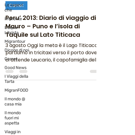
Lo sapevi
Carnet
che
Peru’ 2013: Diario di viaggio di
Impronte
Mauro – Puno e l’isola di
L'Equo-
Librista
Taquile sul Lato Titicaca
Migrantour
3 agosto Oggi la meta è il Lago Titicaca;
Dicono di noi
partiamo in tricitaxi verso il porto dove
Carnet
ci attende Leucario, il capofamiglia della
famiglia...
Good News
I Viaggi della
Tarta
MigranFOOD
Il mondo @
Newsletter
casa mia
abbonati e rimani sempre
Il mondo
aggiornato nostre novità
fuori mi
aspetta
Viaggi in