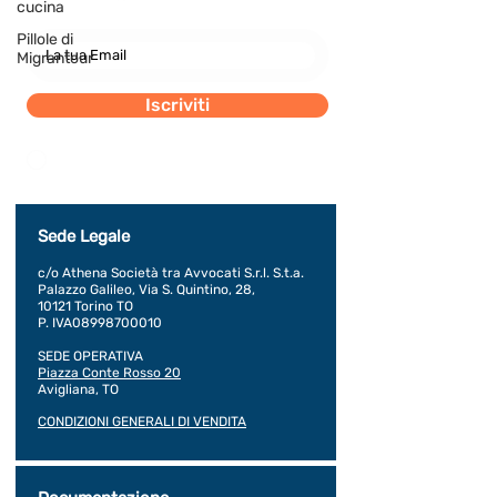
cucina
Pillole di
Migrantour
Iscriviti
Dichiaro di concedere i consenso al trattamento dei
miei dati personali secondo la regolamentazione
indicata nel documento di PRIVACY POLICY indicato
al seguente documento.
Visualizza termini d'uso
Sede Legale
c/o Athena Società tra Avvocati S.r.l. S.t.a.
Palazzo Galileo, Via S. Quintino, 28,
10121 Torino TO
P. IVA08998700010
SEDE OPERATIVA
Piazza Conte Rosso 20
Avigliana, TO
CONDIZIONI GENERALI DI VENDITA