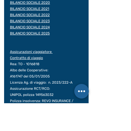
BILANCIO SOCIALE 2020
BILANCIO SOCIALE 2021
BILANCIO SOCIALE 2022
BILANCIO SOCIALE 2023
BILANCIO SOCIALE 2024
BILANCIO SOCIALE 2025
Assicurazioni viaggiatore
Contratto di viaggio
Rea: TO -
1016818
Albo delle Cooperative:
A161747 del 05/01/2005
Licenza Ag. di viaggio: n. 2023/222-A
Assicurazione RCT/RCO:
UNIPOL polizza
149563032
Polizza insolvenza: REVO INSURANCE /
polizza N.
OX00028399
Decorrenza 31/12/25 – 31/12/26