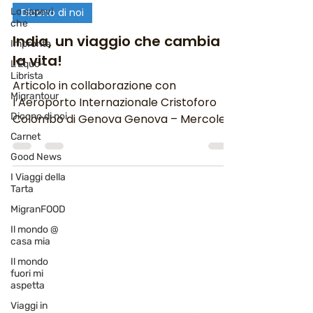
Lo sapevi
Dicono di noi
che
India, un viaggio che cambia
Impronte
la vita!
L'Equo-
Librista
Articolo in collaborazione con
Migrantour
l’Aeroporto Internazionale Cristoforo
Dicono di noi
Colombo di Genova Genova – Mercoledi
9 luglio 2014 Itinerario nel...
Carnet
Good News
I Viaggi della
Tarta
MigranFOOD
Newsletter
Il mondo @
abbonati e rimani sempre
casa mia
aggiornato nostre novità
Il mondo
fuori mi
aspetta
Viaggi in