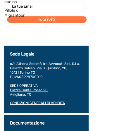
cucina
Pillole di
Migrantour
Iscriviti
Dichiaro di concedere i consenso al trattamento dei
miei dati personali secondo la regolamentazione
indicata nel documento di PRIVACY POLICY indicato
al seguente documento.
Visualizza termini d'uso
Sede Legale
c/o Athena Società tra Avvocati S.r.l. S.t.a.
Palazzo Galileo, Via S. Quintino, 28,
10121 Torino TO
P. IVA08998700010
SEDE OPERATIVA
Piazza Conte Rosso 20
Avigliana, TO
CONDIZIONI GENERALI DI VENDITA
Documentazione