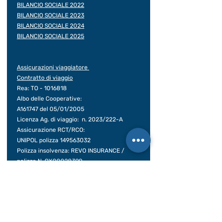
BILANCIO SOCIALE 2022
BILANCIO SOCIALE 2023
BILANCIO SOCIALE 2024
BILANCIO SOCIALE 2025
Assicurazioni viaggiatore
Contratto di viaggio
Rea: TO -
1016818
Albo delle Cooperative:
A161747 del 05/01/2005
Licenza Ag. di viaggio: n. 2023/222-A
Assicurazione RCT/RCO:
UNIPOL polizza
149563032
Polizza insolvenza: REVO INSURANCE /
polizza N.
OX00028399
Decorrenza 31/12/25 – 31/12/26
Contatti Rapidi