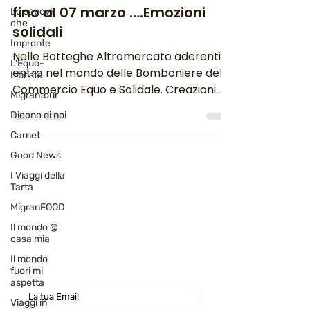
fino al 07 marzo ….Emozioni
Lo sapevi
che
solidali
Impronte
Nelle Botteghe Altromercato aderenti,
L'Equo-
entra nel mondo delle Bomboniere del
Librista
Commercio Equo e Solidale. Creazioni
Migrantour
fatte a mano, materiali...
Dicono di noi
Carnet
Good News
I Viaggi della
Newsletter
Tarta
abbonati e rimani sempre
MigranFOOD
aggiornato nostre novità
Il mondo @
casa mia
Il mondo
fuori mi
aspetta
Viaggi in