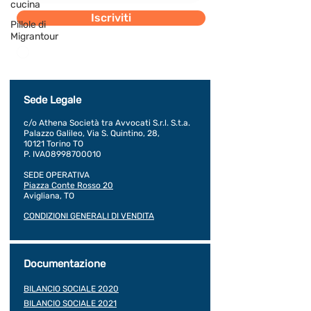
cucina
Iscriviti
Pillole di
Migrantour
Dichiaro di concedere i consenso al trattamento dei
miei dati personali secondo la regolamentazione
indicata nel documento di PRIVACY POLICY indicato
al seguente documento.
Visualizza termini d'uso
Sede Legale
c/o Athena Società tra Avvocati S.r.l. S.t.a.
Palazzo Galileo, Via S. Quintino, 28,
10121 Torino TO
P. IVA08998700010
SEDE OPERATIVA
Piazza Conte Rosso 20
Avigliana, TO
CONDIZIONI GENERALI DI VENDITA
Documentazione
BILANCIO SOCIALE 2020
BILANCIO SOCIALE 2021