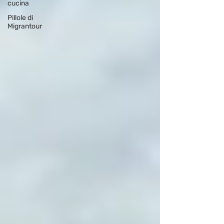
cucina
Pillole di
Migrantour