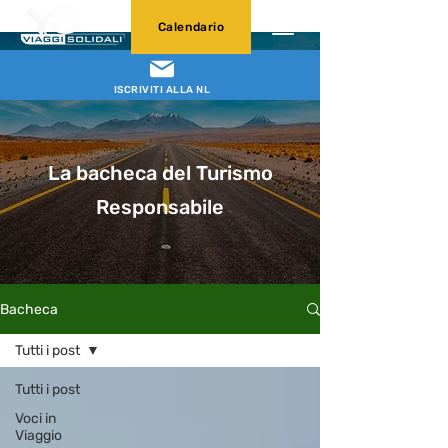
Calendario
ISCRIVITI ALLA NL
La bacheca del Turismo
Responsabile
Bacheca
Tutti i post
Tutti i post
Voci in
Viaggio