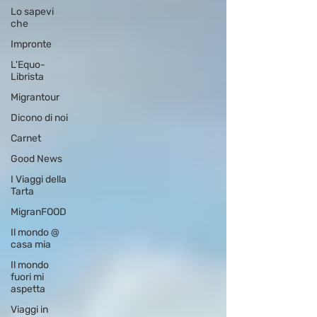
Lo sapevi
che
Impronte
L'Equo-
Librista
Migrantour
Dicono di noi
Carnet
Good News
I Viaggi della
Tarta
MigranFOOD
Il mondo @
casa mia
Il mondo
fuori mi
aspetta
Viaggi in