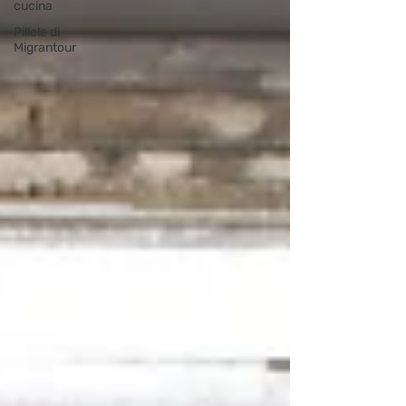
cucina
Pillole di
Migrantour