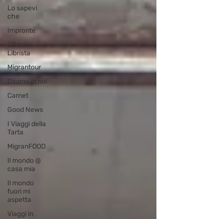
Lo sapevi
che
Impronte
L'Equo-
Librista
Migrantour
Dicono di noi
Carnet
Good News
I Viaggi della
Tarta
MigranFOOD
Il mondo @
casa mia
Il mondo
fuori mi
aspetta
Viaggi in