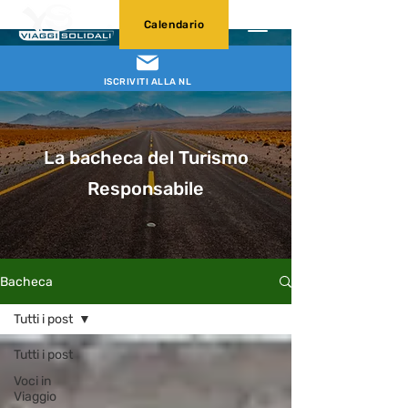
Calendario
ISCRIVITI ALLA NL
La bacheca del Turismo
Responsabile
Bacheca
Tutti i post
Tutti i post
Voci in
Viaggio