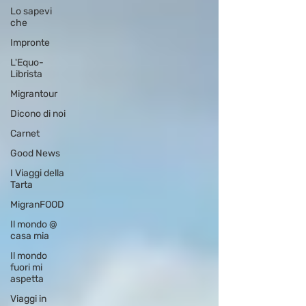
Lo sapevi
che
Impronte
L'Equo-
Librista
Migrantour
Dicono di noi
Carnet
Good News
I Viaggi della
Tarta
MigranFOOD
Il mondo @
casa mia
Il mondo
fuori mi
aspetta
Viaggi in