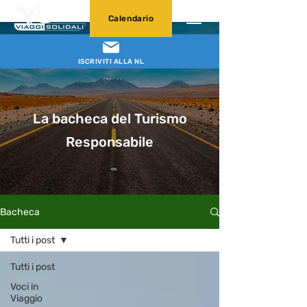
Calendario
ISCRIVITI ALLA NL
La bacheca del Turismo
Responsabile
Bacheca
Tutti i post
Tutti i post
Voci in
Viaggio