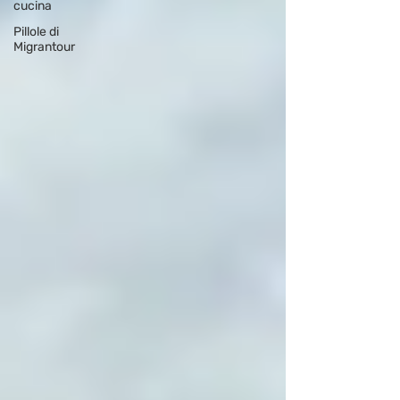
cucina
Pillole di
Migrantour