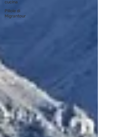
cucina
Pillole di
Migrantour