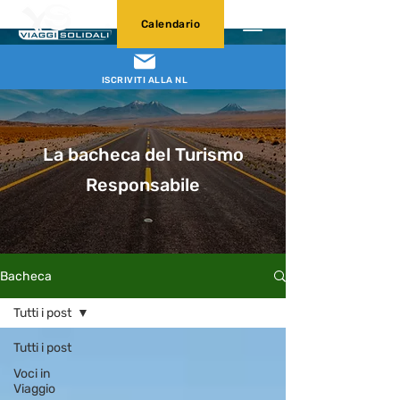
Calendario
ISCRIVITI ALLA NL
La bacheca del Turismo
Responsabile
Bacheca
Tutti i post
Tutti i post
Voci in
Viaggio