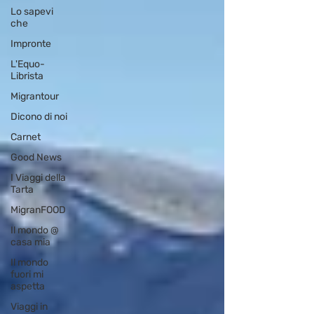
Lo sapevi
che
Impronte
L'Equo-
Librista
Migrantour
Dicono di noi
Carnet
Good News
I Viaggi della
Tarta
MigranFOOD
Il mondo @
casa mia
Il mondo
fuori mi
aspetta
Viaggi in