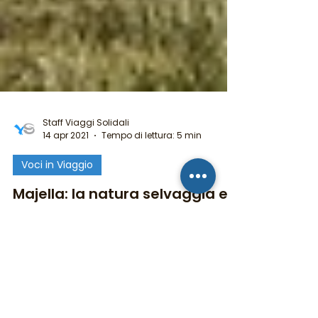
Staff Viaggi Solidali
14 apr 2021
Tempo di lettura: 5 min
Voci in Viaggio
Majella: la natura selvaggia e il
senso del sacro
Qual è l’origine di questo nome così
curioso? La leggenda narra che Maja, la
più bella delle Pleiadi, fuggì dalla Frigia