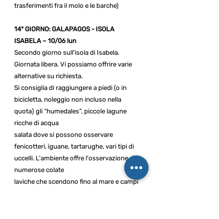
trasferimenti fra il molo e le barche)
14° GIORNO: GALAPAGOS - ISOLA
ISABELA – 10/06 lun
Secondo giorno sull'isola di Isabela.
Giornata libera. Vi possiamo offrire varie
alternative su richiesta.
Si consiglia di raggiungere a piedi (o in
bicicletta, noleggio non incluso nella
quota) gli “humedales”, piccole lagune
ricche di acqua
salata dove si possono osservare
fenicotteri, iguane, tartarughe, vari tipi di
uccelli. L'ambiente offre l'osservazione di
numerose colate
laviche che scendono fino al mare e campi
di mangrovie naturali. Lungo il percorso,
pianeggiante e comodo accanto al mare, si
raggiunge anche la “Playa del Amor” dove