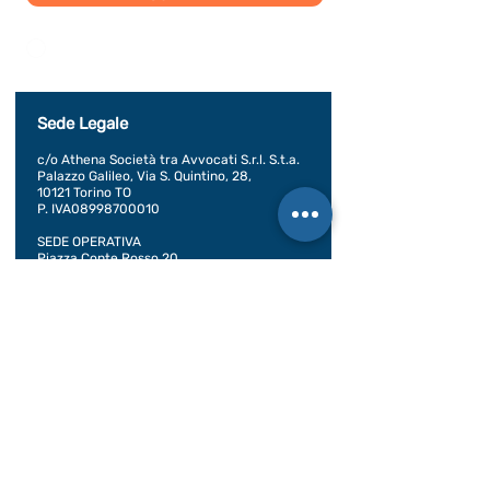
Dichiaro di concedere i consenso al trattamento dei
miei dati personali secondo la regolamentazione
indicata nel documento di PRIVACY POLICY indicato
al seguente documento.
Visualizza termini d'uso
Sede Legale
c/o Athena Società tra Avvocati S.r.l. S.t.a.
Palazzo Galileo, Via S. Quintino, 28,
10121 Torino TO
P. IVA08998700010
SEDE OPERATIVA
Piazza Conte Rosso 20
Avigliana, TO
CONDIZIONI GENERALI DI VENDITA
Documentazione
BILANCIO SOCIALE 2020
BILANCIO SOCIALE 2021
BILANCIO SOCIALE 2022