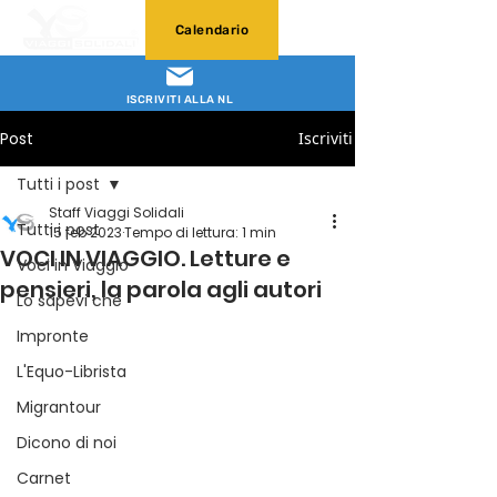
Calendario
ISCRIVITI ALLA NL
Post
Iscriviti
Tutti i post
Staff Viaggi Solidali
Tutti i post
15 feb 2023
Tempo di lettura: 1 min
VOCI IN VIAGGIO. Letture e
Voci in Viaggio
pensieri, la parola agli autori
Lo sapevi che
Impronte
L'Equo-Librista
Migrantour
Dicono di noi
Carnet