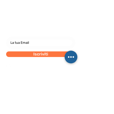
Newsletter
abbonati e rimani sempre
aggiornato nostre novità
Iscriviti
Dichiaro di concedere i consenso al trattamento dei
miei dati personali secondo la regolamentazione
indicata nel documento di PRIVACY POLICY indicato
al seguente documento.
Visualizza termini d'uso
Sede Legale
c/o Athena Società tra Avvocati S.r.l. S.t.a.
Palazzo Galileo, Via S. Quintino, 28,
10121 Torino TO
P. IVA08998700010
SEDE OPERATIVA