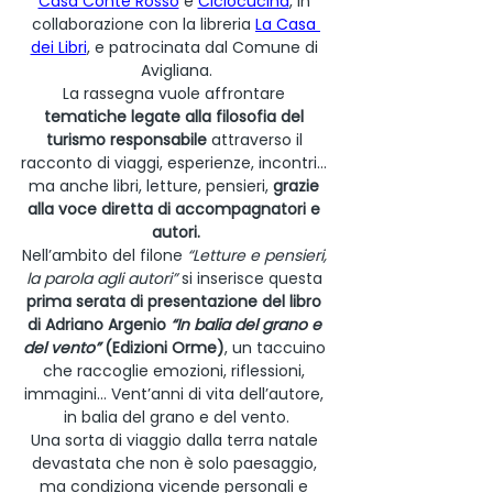
Casa Conte Rosso
 e 
Ciclocucina
, in 
collaborazione con la libreria 
La Casa 
dei Libri
, e patrocinata dal Comune di 
Avigliana.
La rassegna vuole affrontare 
tematiche legate alla filosofia del 
turismo responsabile
 attraverso il 
racconto di viaggi, esperienze, incontri… 
ma anche libri, letture, pensieri, 
grazie 
alla voce diretta di accompagnatori e 
autori.
Nell’ambito del filone
 “Letture e pensieri, 
la parola agli autori”
 si inserisce questa 
prima serata di presentazione del libro 
di Adriano Argenio 
“In balia del grano e 
del vento” 
(Edizioni Orme)
, un taccuino 
che raccoglie emozioni, riflessioni, 
immagini… Vent’anni di vita dell’autore, 
in balia del grano e del vento.
Una sorta di viaggio dalla terra natale 
devastata che non è solo paesaggio, 
ma condiziona vicende personali e 