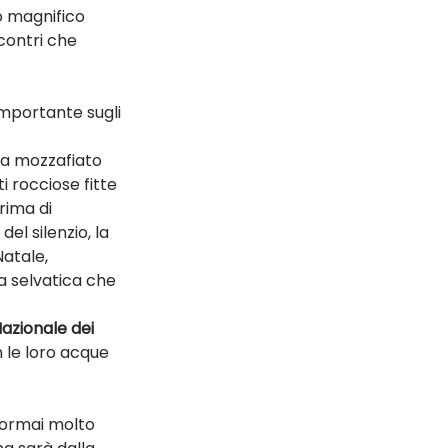
o magnifico 
ncontri che 
importante sugli 
za mozzafiato 
i rocciose fitte 
rima di 
l silenzio, la 
atale, 
a selvatica che 
azionale dei 
 le loro acque 
 ormai molto 