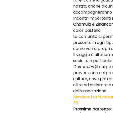
rare, come la guacam
nostra, anche alcuni
accompagneranno in 
Incontri importanti
Chamula
 e 
Zinanca
color pastello.
Le comunità ci perme
presente in ogni tipo
come veri e propri a
Il viaggio è ulterior
sociale; in particola
Culturales
 (il cui p
prevenzione dei probl
cultura, dove potrem
oltre ad assistere a
dell’associazione.
Messico: tra Yucatan
36
Prossime partenze: