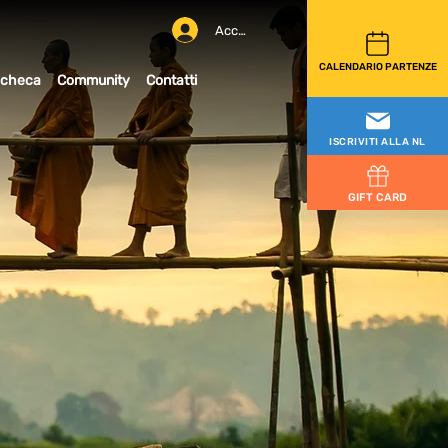
Accedi
CALENDARIO PARTENZE
checa
Community
Contatti
ISCRIVITI ALLA NL
GIFT CARD