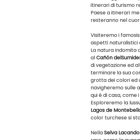
itinerari di turismo
Paese a itinerari men
resteranno nel cuor
Visiteremo i famosiss
aspetti naturalistici
La natura indomita 
al 
Cañón delSumide
di vegetazione ed al
terminare la sua cor
grotta dei colori ed
navigheremo sulle ac
qui è di casa, come i 
Esploreremo la luss
Lagos de Montebell
color turchese si sta
Nella 
Selva Lacand