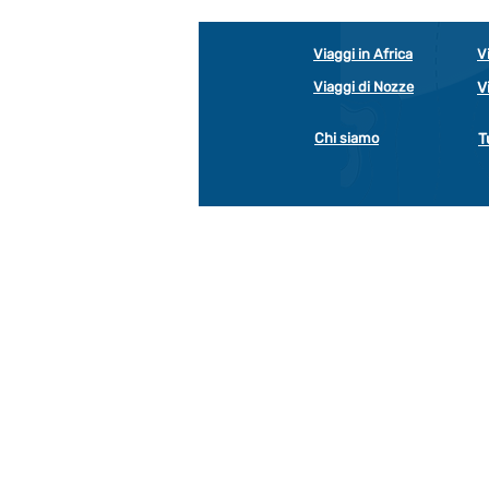
Viaggi in Africa
V
Viaggi di Nozze
V
Chi siamo
T