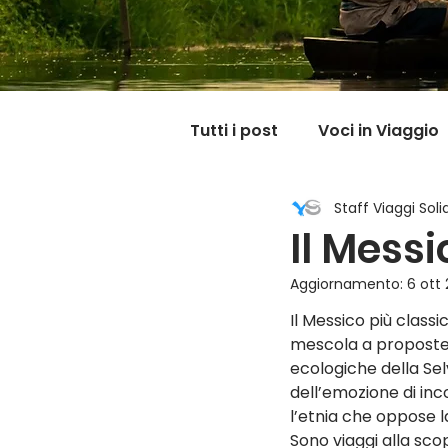
Tutti i post
Voci in Viaggio
Staff Viaggi Solid
Dicono di noi
Carnet
Il Messi
Aggiornamento:
6 ott
Il mondo @ casa mia
Il Messico più classi
mescola a proposte 
ecologiche della Sel
dell’emozione di in
l’etnia che oppose l
Sono viaggi alla sco