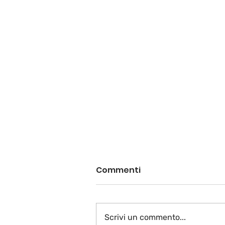
Commenti
Scrivi un commento...
A voi la parola…