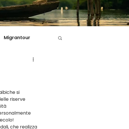
Migrantour
D
ole di Migrantour
ibiche si 
lle riserve 
ità 
personalmente 
secolo!
idali, che realizza 