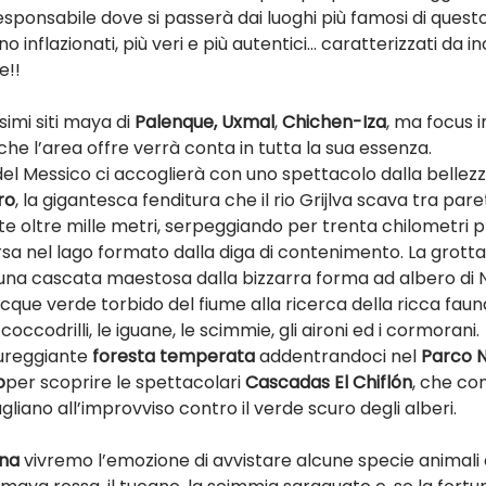
 responsabile dove si passerà dai luoghi più famosi di quest
o inflazionati, più veri e più autentici… caratterizzati da i
e!!
imi siti maya di 
Palenque, Uxmal
, 
Chichen-Iza
, ma focus 
 che l’area offre verrà conta in tutta la sua essenza.
del Messico ci accoglierà con uno spettacolo dalla bellez
ro
, la gigantesca fenditura che il rio Grijlva scava tra paret
te oltre mille metri, serpeggiando per trenta chilometri p
sa nel lago formato dalla diga di contenimento. La grotta de
 una cascata maestosa dalla bizzarra forma ad albero di N
que verde torbido del fiume alla ricerca della ricca faun
coccodrilli, le iguane, le scimmie, gli aironi ed i cormorani.
ureggiante 
foresta temperata
 addentrandoci nel 
Parco N
o
per scoprire le spettacolari 
Cascadas El Chiflón
, che con
gliano all’improvviso contro il verde scuro degli alberi.
ona
 vivremo l’emozione di avvistare alcune specie animali