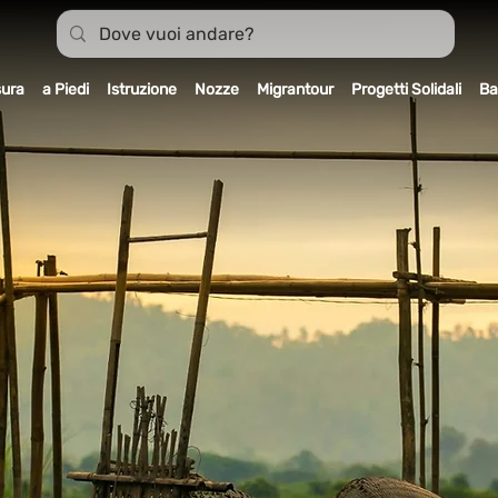
sura
a Piedi
Istruzione
Nozze
Migrantour
Progetti Solidali
Ba