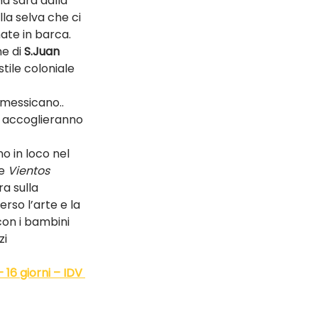
a sarà dalla 
la selva che ci 
ate in barca.
e di 
S.Juan 
 stile coloniale 
 messicano.. 
ci accoglieranno 
o in loco nel 
e 
Vientos 
a sulla 
rso l’arte e la 
on i bambini 
i 
16 giorni – IDV 