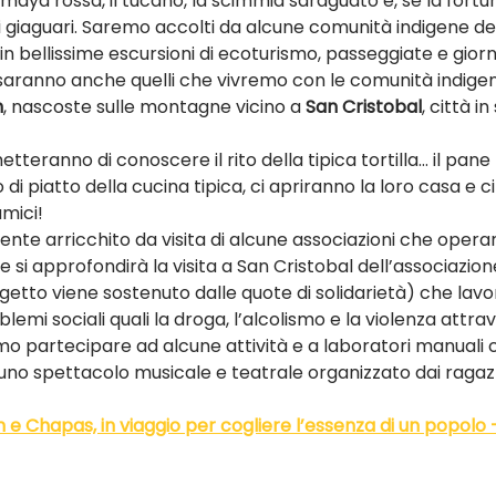
aya rossa, il tucano, la scimmia saraguato e, se la fortun
 giaguari. Saremo accolti da alcune comunità indigene del
bellissime escursioni di ecoturismo, passeggiate e giorn
 saranno anche quelli che vivremo con le comunità indigen
n
, nascoste sulle montagne vicino a 
San Cristobal
, città in
tteranno di conoscere il rito della tipica tortilla… il pane
 di piatto della cucina tipica, ci apriranno la loro casa e 
mici!
mente arricchito da visita di alcune associazioni che operan
re si approfondirà la visita a San Cristobal dell’associazion
rogetto viene sostenuto dalle quote di solidarietà) che lavor
emi sociali quali la droga, l’alcolismo e la violenza attrave
o partecipare ad alcune attività e a laboratori manuali c
 uno spettacolo musicale e teatrale organizzato dai ragazz
 e Chapas, in viaggio per cogliere l’essenza di un popolo – 