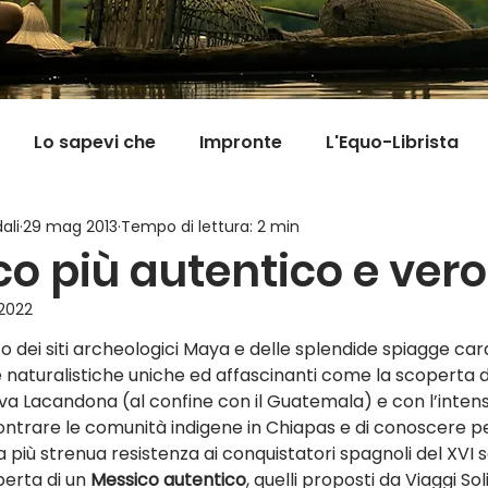
Lo sapevi che
Impronte
L'Equo-Librista
ali
29 mag 2013
Tempo di lettura: 2 min
Good News
I Viaggi della Tarta
MigranFOO
co più autentico e vero
 2022
Il mondo fuori mi aspetta
Viaggi in cucina
Pill
co dei siti archeologici Maya e delle splendide spiagge cara
naturalistiche uniche ed affascinanti come la scoperta de
va Lacandona (al confine con il Guatemala) e con l’intens
contrare le comunità indigene in Chiapas e di conoscere 
a più strenua resistenza ai conquistatori spagnoli del XVI 
perta di un 
Messico autentico
, quelli proposti da Viaggi Sol