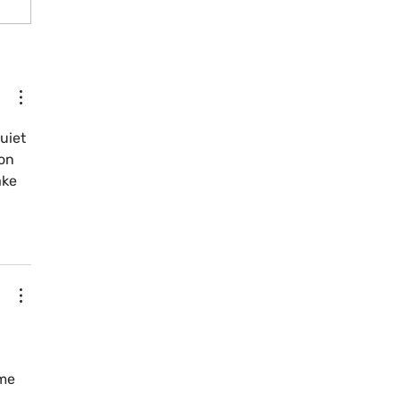
ggi del tempo
mobile
uiet 
on 
ake 
 
me 