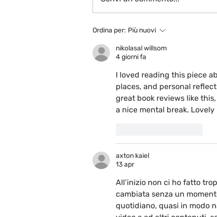
Ordina per:
Più nuovi
nikolasal willsom
4 giorni fa
I loved reading this piece abo
places, and personal reflect
great book reviews like this
a nice mental break. Lovely 
Mi piace
Rispondi
axton kaiel
13 apr
All’inizio non ci ho fatto tr
cambiata senza un momento p
quotidiano, quasi in modo na