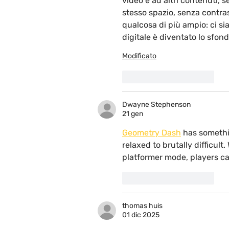
video e ad altri contenuti, s
stesso spazio, senza contras
qualcosa di più ampio: ci s
digitale è diventato lo sfond
Modificato
Mi piace
Rispondi
Dwayne Stephenson
21 gen
Geometry Dash
 has somethi
relaxed to brutally difficul
platformer mode, players c
Mi piace
Rispondi
thomas huis
01 dic 2025