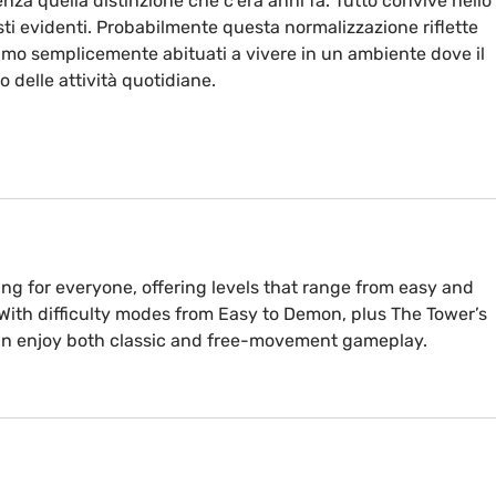
enza quella distinzione che c’era anni fa. Tutto convive nello 
ti evidenti. Probabilmente questa normalizzazione riflette 
iamo semplicemente abituati a vivere in un ambiente dove il 
o delle attività quotidiane.
ng for everyone, offering levels that range from easy and 
t. With difficulty modes from Easy to Demon, plus The Tower’s 
an enjoy both classic and free-movement gameplay.