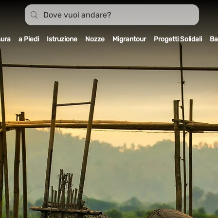
sura
a Piedi
Istruzione
Nozze
Migrantour
Progetti Solidali
Ba