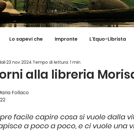
Lo sapevi che
Impronte
L'Equo-Librista
ali
23 nov 2024
Tempo di lettura: 1 min
Good News
I Viaggi della Tarta
MigranFOO
iorni alla libreria Moris
Il mondo fuori mi aspetta
Viaggi in cucina
Pill
Maria Follaco
022
e facile capire cosa si vuole dalla vita
capisce a poco a poco, e ci vuole una v