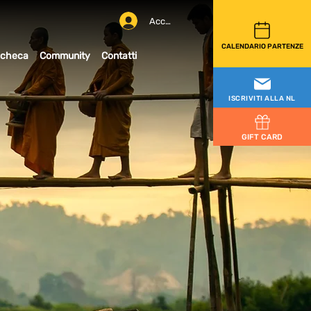
Accedi
CALENDARIO PARTENZE
checa
Community
Contatti
ISCRIVITI ALLA NL
GIFT CARD