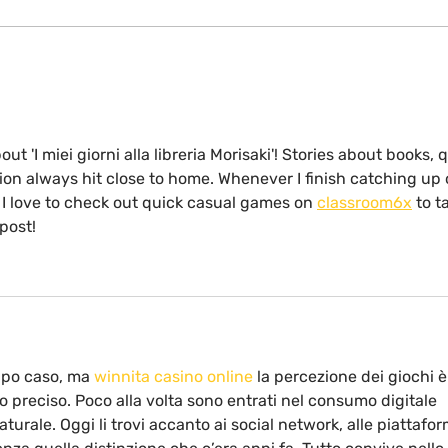
Nel mondo selvaggio
Via
im
ut 'I miei giorni alla libreria Morisaki'! Stories about books, q
ion always hit close to home. Whenever I finish catching up 
, I love to check out quick casual games on 
classroom6x
 to t
post!
oppo caso, ma 
winnita casino online
 la percezione dei giochi è
reciso. Poco alla volta sono entrati nel consumo digitale 
turale. Oggi li trovi accanto ai social network, alle piattafor