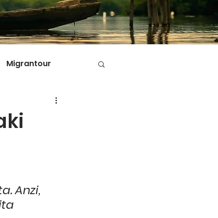
Migrantour
D
aki
ole di Migrantour
. Anzi, 
ita 