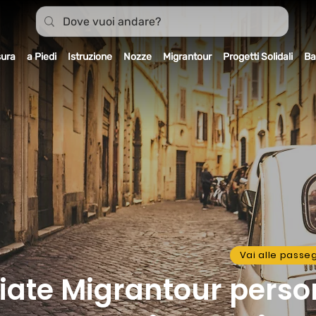
sura
a Piedi
Istruzione
Nozze
Migrantour
Progetti Solidali
Ba
Vai alle passe
ate Migrantour perso