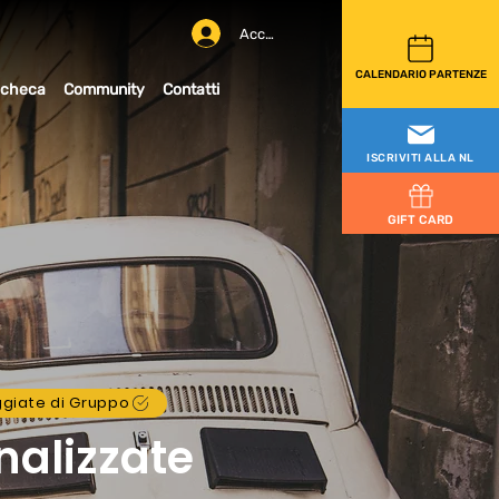
Accedi
CALENDARIO PARTENZE
checa
Community
Contatti
ISCRIVITI ALLA NL
GIFT CARD
ggiate di Gruppo
nalizzate