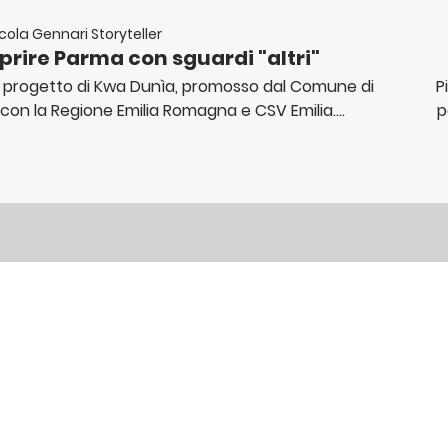
cola Gennari Storyteller
prire Parma con sguardi "altri"
simo progetto di Kwa Dunìa, promosso dal Comune di
P
con la Regione Emilia Romagna e CSV Emilia.
p
nicolagennari.i
s
in
d
c
Newsletter
abbonati e rimani sempre aggiornato nostre novità