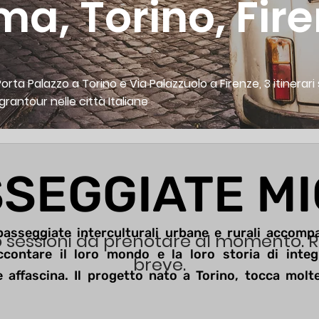
a, Torino, Fir
orta Palazzo a Torino e Via Palazzuolo a Firenze, 3 itinerar
igrantour nelle città Italiane
SEGGIATE MI
asseggiate interculturali urbane e rurali accompa
 sessioni da prenotare al momento. R
ccontare il loro mondo e la loro storia di inte
breve.
 affascina. Il progetto nato a Torino, tocca molte 