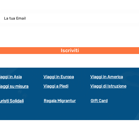
Dichiaro di concedere i consenso al trattamento dei miei dati personali
secondo la regolamentazione indicata nel documento di PRIVACY POLICY
indicato al seguente documento.
Visualizza termini d'uso
Iscriviti
iaggi in Asia
Viaggi in Europa
Viaggi in America
iaggi su misura
Viaggi a Piedi
Viaggi di Istruzione
uristi Solidali
Regala Migrantur
GIft Card