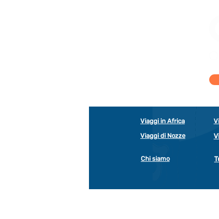
Viaggi in Africa
V
Viaggi di Nozze
V
Chi siamo
T