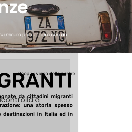
enze
i su misura per scoprire con un
GRANTI
Scopri i video delle nostre
gnate da cittadini migranti
icontrolla a
grazione: una storia spesso
destinazioni in Italia ed in