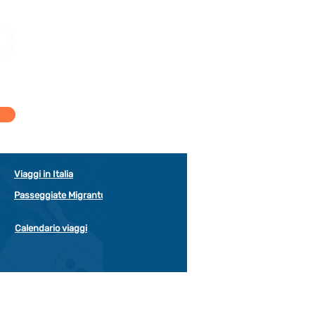
Viaggi in Italia
Passeggiate Migrantur
Calendario viaggi