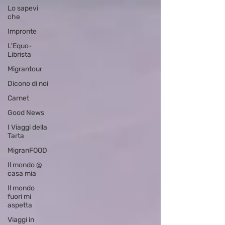
Lo sapevi
che
Impronte
L'Equo-
Librista
Migrantour
Dicono di noi
Carnet
Good News
I Viaggi della
Tarta
MigranFOOD
Il mondo @
casa mia
Il mondo
fuori mi
aspetta
Viaggi in