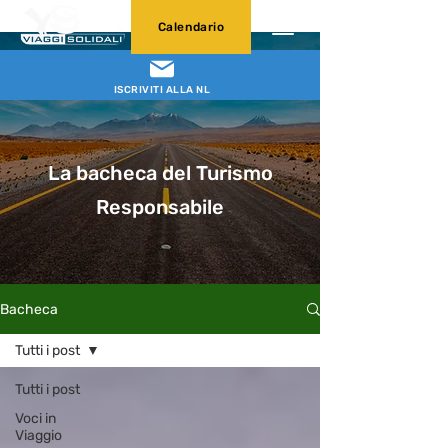
Calendario
ISCRIVITI ALLA NL
La bacheca del Turismo
Responsabile
Bacheca
Tutti i post
Tutti i post
Voci in
Viaggio