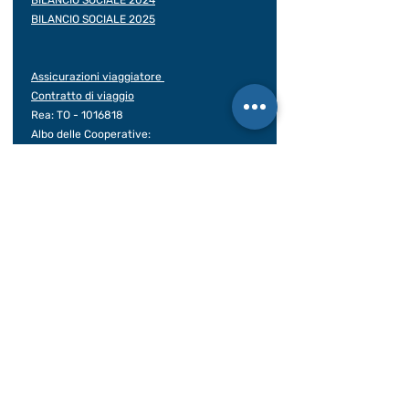
BILANCIO SOCIALE 2024
BILANCIO SOCIALE 2025
Assicurazioni viaggiatore
Contratto di viaggio
Rea: TO -
1016818
Albo delle Cooperative:
A161747 del 05/01/2005
Licenza Ag. di viaggio: n. 2023/222-A
Assicurazione RCT/RCO:
UNIPOL polizza
149563032
Polizza insolvenza: REVO INSURANCE /
polizza N.
OX00028399
Decorrenza 31/12/25 – 31/12/26
Contatti Rapidi
www.viaggisolidali.it
Tel:
011-4379468
Email: info@viaggisolidali.it