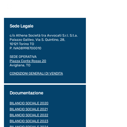
Dichiaro di concedere i consenso al trattamento dei
miei dati personali secondo la regolamentazione
indicata nel documento di PRIVACY POLICY indicato
al seguente documento.
Visualizza termini d'uso
Sede Legale
c/o Athena Società tra Avvocati S.r.l. S.t.a.
Palazzo Galileo, Via S. Quintino, 28,
10121 Torino TO
P. IVA08998700010
SEDE OPERATIVA
Piazza Conte Rosso 20
Avigliana, TO
CONDIZIONI GENERALI DI VENDITA
Documentazione
BILANCIO SOCIALE 2020
BILANCIO SOCIALE 2021
BILANCIO SOCIALE 2022
BILANCIO SOCIALE 2023