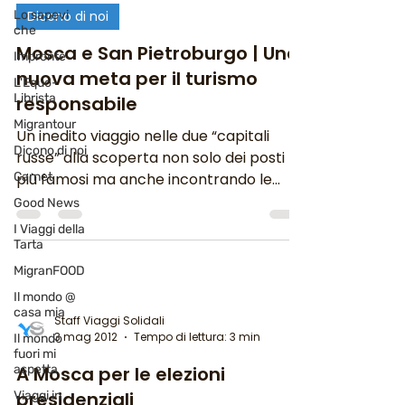
Lo sapevi
Dicono di noi
che
Mosca e San Pietroburgo | Una
Impronte
nuova meta per il turismo
L'Equo-
Librista
responsabile
Migrantour
Un inedito viaggio nelle due “capitali
Dicono di noi
russe” alla scoperta non solo dei posti
Carnet
più famosi ma anche incontrando le
associazioni che...
Good News
I Viaggi della
Tarta
MigranFOOD
Il mondo @
casa mia
Staff Viaggi Solidali
3 mag 2012
Tempo di lettura: 3 min
Il mondo
fuori mi
aspetta
A Mosca per le elezioni
presidenziali
Viaggi in