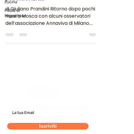
cucina
di Giuliano Prandini Ritorno dopo pochi
Pillole di
mesi a Mosca con alcuni osservatori
Migrantour
dell’associazione Annaviva di Milano.
Incontreremo difensori...
Newsletter
abbonati e rimani sempre
aggiornato nostre novità
Iscriviti