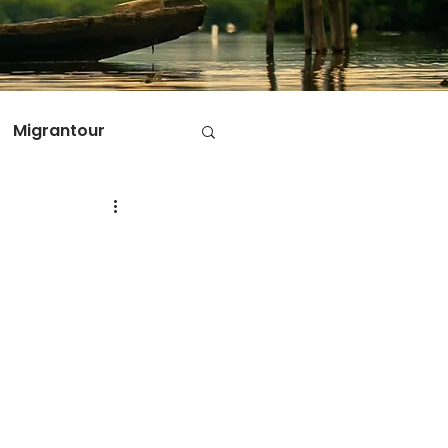
Migrantour
D
ole di Migrantour