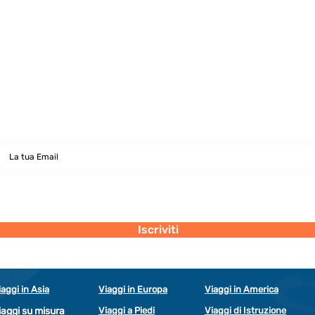
Solidali e Ciclocucina!
Newsletter
abbonati e rimani sempre aggiornato nostre novità
Dichiaro di concedere i consenso al trattamento dei miei dati personali
secondo la regolamentazione indicata nel documento di PRIVACY POLICY
indicato al seguente documento.
Visualizza termini d'uso
Iscriviti
iaggi in Asia
Viaggi in Europa
Viaggi in America
iaggi su misura
Viaggi a Piedi
Viaggi di Istruzione