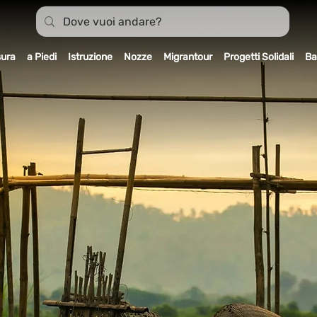
sura
a Piedi
Istruzione
Nozze
Migrantour
Progetti Solidali
Ba