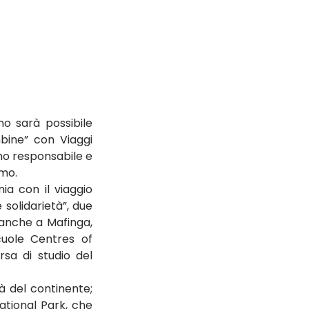
o sarà possibile 
bine” con Viaggi 
smo responsabile e 
smo.
ia con il viaggio 
 solidarietà”, due 
anche a Mafinga, 
cuole Centres of 
sa di studio del 
à del continente; 
ational Park, che 