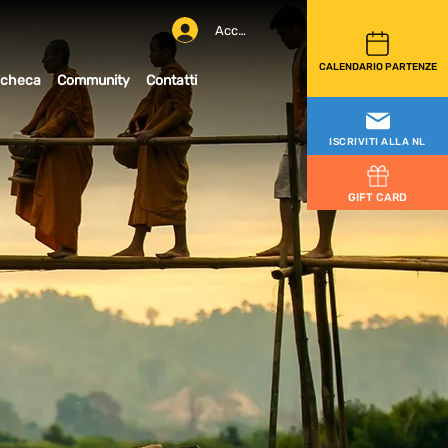
Accedi
CALENDARIO PARTENZE
checa
Community
Contatti
ISCRIVITI ALLA NL
GIFT CARD