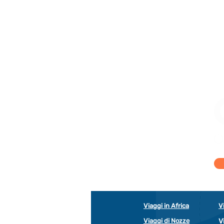
Viaggi in Africa
V
Viaggi di Nozze
V