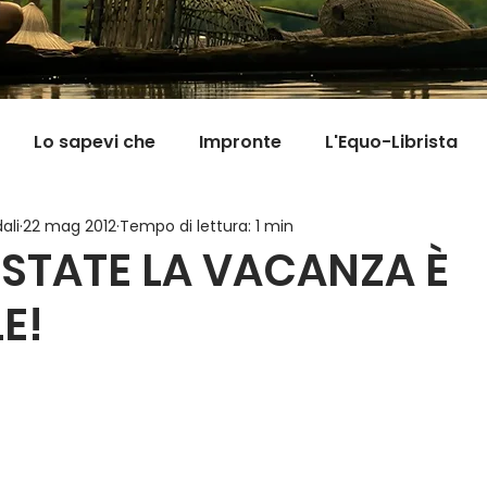
Lo sapevi che
Impronte
L'Equo-Librista
ali
22 mag 2012
Tempo di lettura: 1 min
Good News
I Viaggi della Tarta
MigranFOO
ESTATE LA VACANZA È
E!
Il mondo fuori mi aspetta
Viaggi in cucina
Pill