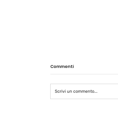
Commenti
Scrivi un commento...
A voi la parola…