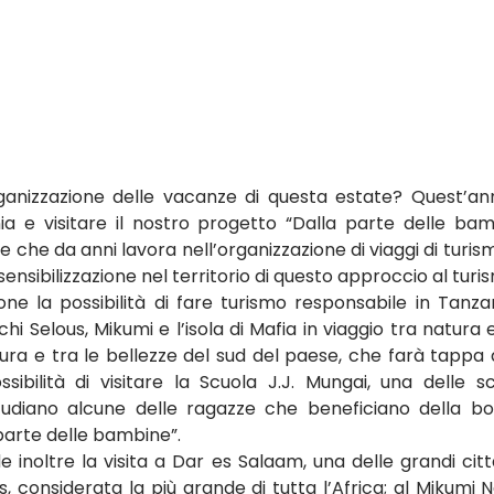
ganizzazione delle vacanze di questa estate? Quest’ann
ia e visitare il nostro progetto “Dalla parte delle bam
one che da anni lavora nell’organizzazione di viaggi di turi
ensibilizzazione nel territorio di questo approccio al turi
one la possibilità di fare turismo responsabile in Tanzan
chi Selous, Mikumi e l’isola di Mafia in viaggio tra natura e
ura e tra le bellezze del sud del paese, che farà tappa 
sibilità di visitare la Scuola J.J. Mungai, una delle s
udiano alcune delle ragazze che beneficiano della bor
arte delle bambine”.
 inoltre la visita a Dar es Salaam, una delle grandi citt
us, considerata la più grande di tutta l’Africa; al Mikumi N