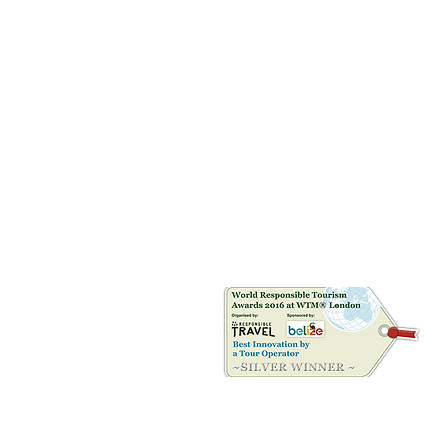
Riconoscimenti
©