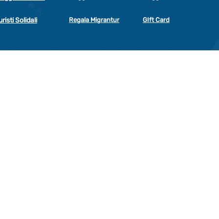
uristi Solidali
Regala Migrantur
GIft Card