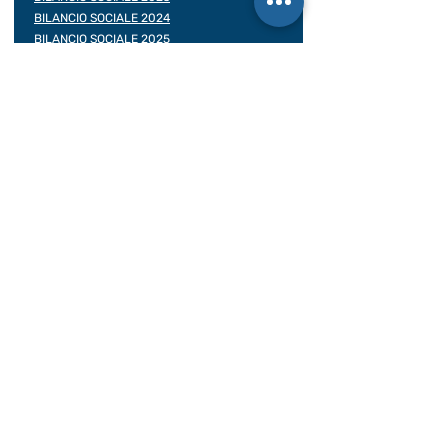
BILANCIO SOCIALE 2024
BILANCIO SOCIALE 2025
Assicurazioni viaggiatore
Contratto di viaggio
Rea: TO -
1016818
Albo delle Cooperative:
A161747 del 05/01/2005
Licenza Ag. di viaggio: n. 2023/222-A
Assicurazione RCT/RCO:
UNIPOL polizza
149563032
Polizza insolvenza: REVO INSURANCE /
polizza N.
OX00028399
Decorrenza 31/12/25 – 31/12/26
Contatti Rapidi
www.viaggisolidali.it
Tel:
011-4379468