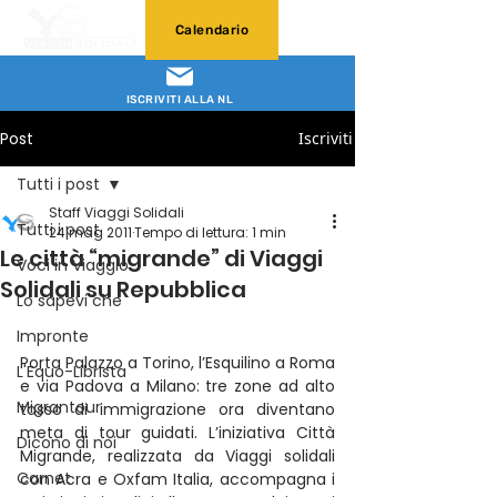
Calendario
ISCRIVITI ALLA NL
Post
Iscriviti
Tutti i post
Staff Viaggi Solidali
Tutti i post
24 mag 2011
Tempo di lettura: 1 min
Le città “migrande” di Viaggi
Voci in Viaggio
Solidali su Repubblica
Lo sapevi che
Impronte
Porta Palazzo a Torino, l’Esquilino a Roma 
L'Equo-Librista
e via Padova a Milano: tre zone ad alto 
Migrantour
tasso di immigrazione ora diventano 
meta di tour guidati. L’iniziativa Città 
Dicono di noi
Migrande, realizzata da Viaggi solidali 
Carnet
con Acra e Oxfam Italia, accompagna i 