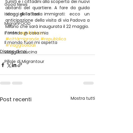
turisti e i cittadini alla scoperta dei nuovi 
Good News
abitanti del quartiere. A fare da guida 
I Viaggi della Tarta
sono gli stessi immigrati: ecco un 
anticipazione della visita di via Padova a 
MigranFOOD
Milano che sarà inaugurata il 22 maggio.
Fonte: 
repubblica.it
Il mondo @ casa mia
#cittàmigrande
#repubblica
Il mondo fuori mi aspetta
#ViaggiSolidali
Dicono di noi
Viaggi in cucina
Pillole di Migrantour
Mostra tutti
Post recenti