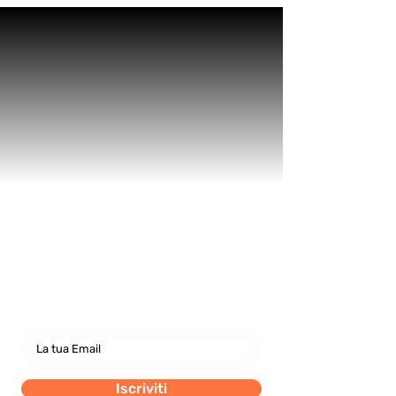
Ciclocucina!
Newsletter
abbonati e rimani sempre
aggiornato nostre novità
Iscriviti