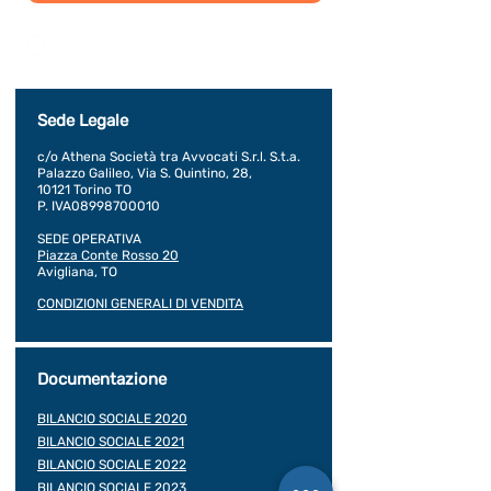
Dichiaro di concedere i consenso al trattamento dei
miei dati personali secondo la regolamentazione
indicata nel documento di PRIVACY POLICY indicato
al seguente documento.
Visualizza termini d'uso
Sede Legale
c/o Athena Società tra Avvocati S.r.l. S.t.a.
Palazzo Galileo, Via S. Quintino, 28,
10121 Torino TO
P. IVA08998700010
SEDE OPERATIVA
Piazza Conte Rosso 20
Avigliana, TO
CONDIZIONI GENERALI DI VENDITA
Documentazione
BILANCIO SOCIALE 2020
BILANCIO SOCIALE 2021
BILANCIO SOCIALE 2022
BILANCIO SOCIALE 2023