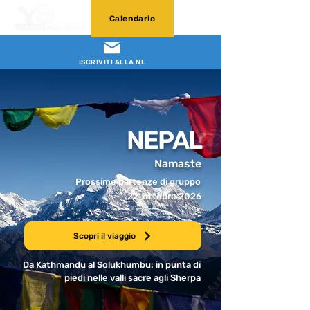
Calendario
ISCRIVITI ALLA NL
NEPAL
Namaste
Prossime partenze di gruppo
22 ottobre 2026
Scopri il viaggio
Da Kathmandu al Solukhumbu: in punta di
piedi nelle valli sacre agli Sherpa