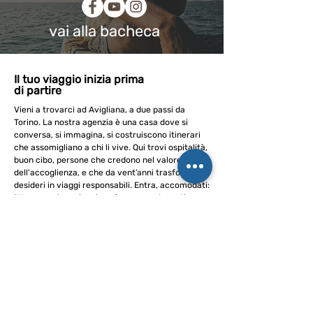
vai alla bacheca
Il tuo viaggio inizia prima
di partire
Vieni a trovarci ad Avigliana, a due passi da
Torino. La nostra agenzia è una casa dove si
conversa, si immagina, si costruiscono itinerari
che assomigliano a chi li vive. Qui trovi ospitalità,
buon cibo, persone che credono nel valore
dell'accoglienza, e che da vent’anni trasformano
desideri in viaggi responsabili. Entra, accomodati:
il tuo prossimo viaggio può nascere davanti a una
tazza di tè.