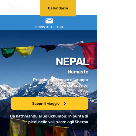
Calendario
ISCRIVITI ALLA NL
NEPAL
Namaste
Prossime partenze di gruppo
22 ottobre 2026
Scopri il viaggio
Da Kathmandu al Solukhumbu: in punta di
piedi nelle valli sacre agli Sherpa