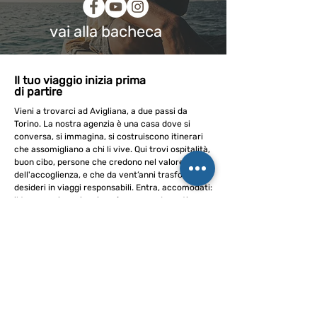
vai alla bacheca
Il tuo viaggio inizia prima
di partire
Vieni a trovarci ad Avigliana, a due passi da
Torino. La nostra agenzia è una casa dove si
conversa, si immagina, si costruiscono itinerari
che assomigliano a chi li vive. Qui trovi ospitalità,
buon cibo, persone che credono nel valore
dell'accoglienza, e che da vent’anni trasformano
desideri in viaggi responsabili. Entra, accomodati:
il tuo prossimo viaggio può nascere davanti a una
tazza di tè.