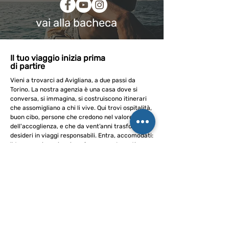
vai alla bacheca
Il tuo viaggio inizia prima
di partire
Vieni a trovarci ad Avigliana, a due passi da
Torino. La nostra agenzia è una casa dove si
conversa, si immagina, si costruiscono itinerari
che assomigliano a chi li vive. Qui trovi ospitalità,
buon cibo, persone che credono nel valore
dell'accoglienza, e che da vent’anni trasformano
desideri in viaggi responsabili. Entra, accomodati:
il tuo prossimo viaggio può nascere davanti a una
tazza di tè.