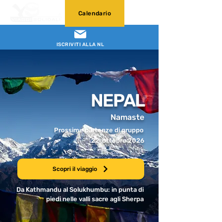
Calendario
ISCRIVITI ALLA NL
NEPAL
Namaste
Prossime partenze di gruppo
22 ottobre 2026
Scopri il viaggio
Da Kathmandu al Solukhumbu: in punta di
piedi nelle valli sacre agli Sherpa